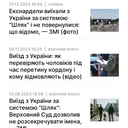
27.12.2023 16:04
УКРАЇНА
Екснардепи виїхали з
України за системою
"Шлях" і не повернулися:
що відомо, — ЗМІ (фото)
09.11.2023 15:25
ВОЄННИЙ ФОКУС
Виїзд з України: як
перевіряють чоловіків під
час перетину кордону і
кому відмовляють (відео)
10.08.2023 18:56
ВОЄННИЙ ФОКУС
Виїзд з України за
системою "Шлях":
Верховний Суд дозволив
не розсекречувати імена,