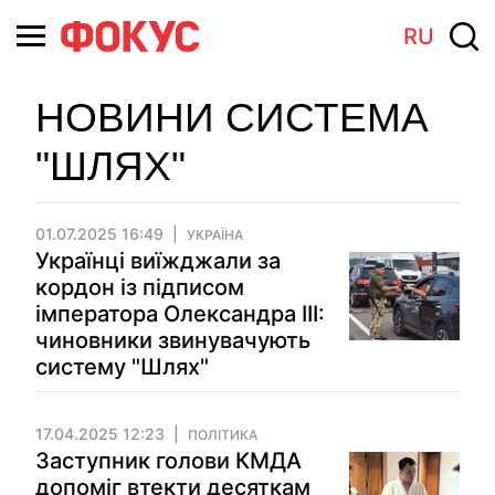
RU
НОВИНИ СИСТЕМА
"ШЛЯХ"
01.07.2025 16:49
УКРАЇНА
Українці виїжджали за
кордон із підписом
імператора Олександра III:
чиновники звинувачують
систему "Шлях"
17.04.2025 12:23
ПОЛІТИКА
Заступник голови КМДА
допоміг втекти десяткам