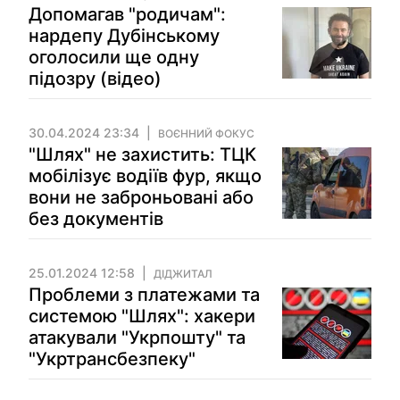
Допомагав "родичам":
нардепу Дубінському
оголосили ще одну
підозру (відео)
30.04.2024 23:34
ВОЄННИЙ ФОКУС
"Шлях" не захистить: ТЦК
мобілізує водіїв фур, якщо
вони не заброньовані або
без документів
25.01.2024 12:58
ДІДЖИТАЛ
Проблеми з платежами та
системою "Шлях": хакери
атакували "Укрпошту" та
"Укртрансбезпеку"