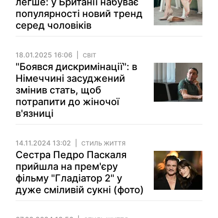
легше: у Британії набуває
популярності новий тренд
серед чоловіків
18.01.2025 16:06
СВІТ
"Боявся дискримінації": в
Німеччині засуджений
змінив стать, щоб
потрапити до жіночої
в'язниці
14.11.2024 13:02
СТИЛЬ ЖИТТЯ
Сестра Педро Паскаля
прийшла на прем'єру
фільму "Гладіатор 2" у
дуже сміливій сукні (фото)