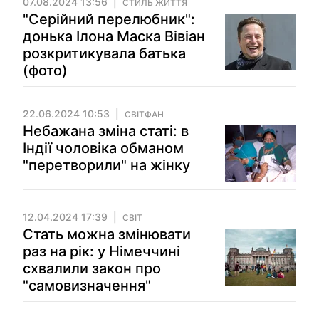
07.08.2024 13:56
СТИЛЬ ЖИТТЯ
"Серійний перелюбник":
донька Ілона Маска Вівіан
розкритикувала батька
(фото)
22.06.2024 10:53
СВІТФАН
Небажана зміна статі: в
Індії чоловіка обманом
"перетворили" на жінку
12.04.2024 17:39
СВІТ
Стать можна змінювати
раз на рік: у Німеччині
схвалили закон про
"самовизначення"