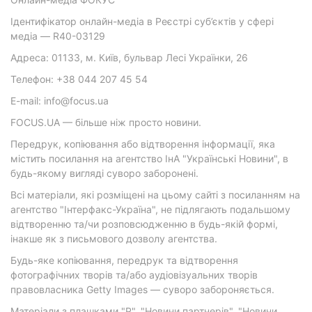
Ідентифікатор онлайн-медіа в Реєстрі суб’єктів у сфері
медіа — R40-03129
Адреса: 01133, м. Київ, бульвар Лесі Українки, 26
Телефон: +38 044 207 45 54
E-mail: info@focus.ua
FOCUS.UA — більше ніж просто новини.
Передрук, копіювання або відтворення інформації, яка
містить посилання на агентство ІнА "Українські Новини", в
будь-якому вигляді суворо заборонені.
Всі матеріали, які розміщені на цьому сайті з посиланням на
агентство "Інтерфакс-Україна", не підлягають подальшому
відтворенню та/чи розповсюдженню в будь-якій формі,
інакше як з письмового дозволу агентства.
Будь-яке копіювання, передрук та відтворення
фотографічних творів та/або аудіовізуальних творів
правовласника Getty Images — суворо забороняється.
Матеріали з плашками "Р", "Новини партнерів", "Новини