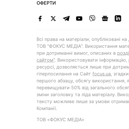
ОФЕРТИ
Всі права на матеріали, опубліковані н
ТОВ "ФОКУС МЕДІА". Використання мате
при дотриманні вимог, описаних в
розд
сайтом"
. Використовувати інформацію,
ресурсі, дозволяється лише при дотрим
гіперпосилання на Cайт
focus.ua
, згадк
першого абзацу, обсягу використання, 
перевищувати 50% від загального обсяг
зміни заголовку та ліда матеріалу. Вик
тексту можливе лише за умови отрима
Компанії.
ТОВ «ФОКУС МЕДІА»