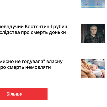
елеведучий Костянтин Грубич
 слідства про смерть доньки
умисно не годувала" власну
про смерть немовляти
Більше