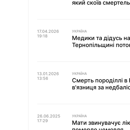
який скоїв смертель
17.04.2026
УКРАЇНА
19:18
Медики та дідусь на
Тернопільщині пото
13.01.2026
УКРАЇНА
13:56
Смерть породіллі в 
в'язниця за недбалі
26.06.2025
УКРАЇНА
17:29
Мати звинувачує лі
померло немовля