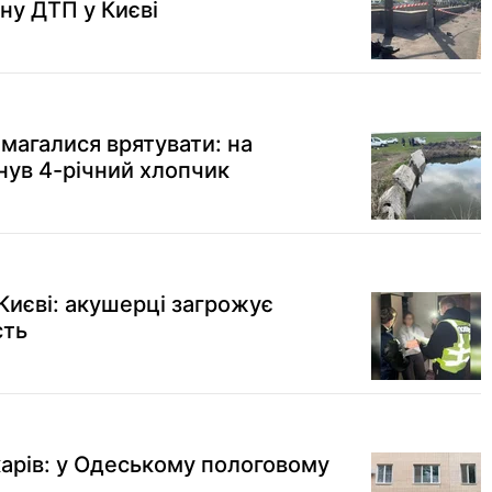
ну ДТП у Києві
магалися врятувати: на
нув 4-річний хлопчик
Києві: акушерці загрожує
сть
карів: у Одеському пологовому