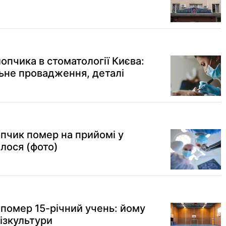
опчика в стоматології Києва:
ьне провадження, деталі
опчик помер на прийомі у
лося (фото)
 помер 15-річний учень: йому
фізкультури