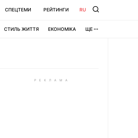
СПЕЦТЕМИ
РЕЙТИНГИ
RU
СТИЛЬ ЖИТТЯ
ЕКОНОМІКА
ЩЕ
ЛЬТУРА
ВІДЕОІГРИ
СПОРТ