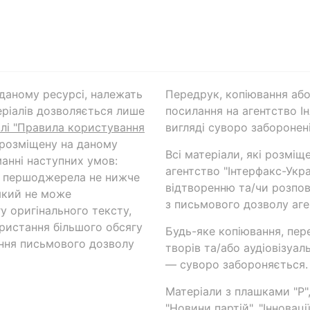
а даному ресурсі, належать
Передрук, копіювання або
ріалів дозволяється лише
посилання на агентство Ін
ілі "Правила користування
вигляді суворо заборонені
 розміщену на даному
Всі матеріали, які розміщ
анні наступних умов:
агентство "Інтерфакс-Укр
и першоджерела не нижче
відтворенню та/чи розпов
який не може
з письмового дозволу аге
у оригінального тексту,
ористання більшого обсягу
Будь-яке копіювання, пер
ння письмового дозволу
творів та/або аудіовізуал
— суворо забороняється.
Матеріали з плашками "Р",
"Новини партій", "Інноваці