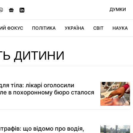
ДУМКИ
ИЙ ФОКУС
ПОЛІТИКА
УКРАЇНА
СВІТ
НАУКА
ДІДЖИТАЛ
АВТО
СВІТФАН
КУ
ТЬ ДИТИНИ
ля тіла: лікарі оголосили
ле в похоронному бюро сталося
трафів: що відомо про водія,