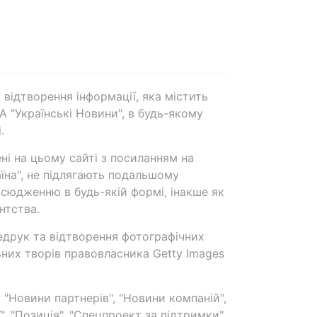
 відтворення інформації, яка містить
А "Українські Новини", в будь-якому
.
ені на цьому сайті з посиланням на
аїна", не підлягають подальшому
сюдженню в будь-якій формі, інакше як
нтства.
едрук та відтворення фотографічних
ьних творів правовласника Getty Images
 "Новини партнерів", "Новини компаній",
ї", "Позиція", "Спецпроект за підтримки"