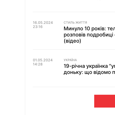
16.05.2024
СТИЛЬ ЖИТТЯ
23:16
Минуло 10 років: т
розповів подробиці
(відео)
01.05.2024
УКРАЇНА
14:28
19-річна українка "
доньку: що відомо 