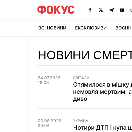
ВСІ НОВИНИ
ЕКСКЛЮЗИВИ
ВОЄНН
НОВИНИ СМЕР
24.07.2026
СВІТФАН
18:08
Отямилося в мішку д
немовля мертвим, а
диво
05.06.2026
УКРАЇНА
20:04
Чотири ДТП і купа ш