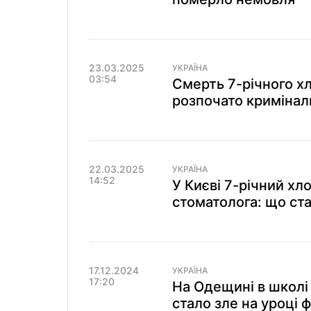
23.03.2025
УКРАЇНА
03:54
Смерть 7-річного хл
розпочато кримінал
22.03.2025
УКРАЇНА
14:52
У Києві 7-річний хл
стоматолога: що ста
17.12.2024
УКРАЇНА
17:20
На Одещині в школі
стало зле на уроці 