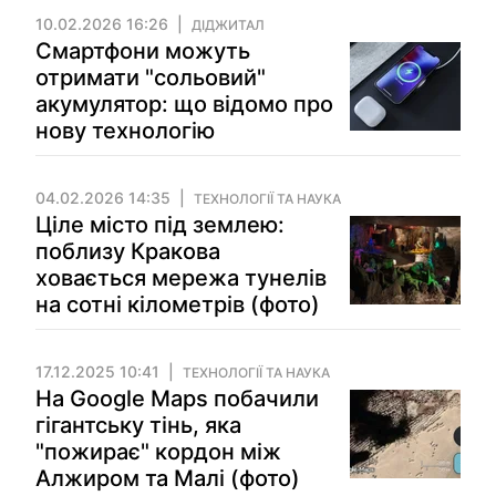
10.02.2026 16:26
ДІДЖИТАЛ
Смартфони можуть
отримати "сольовий"
акумулятор: що відомо про
нову технологію
04.02.2026 14:35
ТЕХНОЛОГІЇ ТА НАУКА
Ціле місто під землею:
поблизу Кракова
ховається мережа тунелів
на сотні кілометрів (фото)
17.12.2025 10:41
ТЕХНОЛОГІЇ ТА НАУКА
На Google Maps побачили
гігантську тінь, яка
"пожирає" кордон між
Алжиром та Малі (фото)