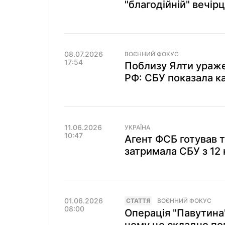
"благодійній" вечірц
08.07.2026
ВОЄННИЙ ФОКУС
17:54
Поблизу Ялти ураже
РФ: СБУ показала ка
11.06.2026
УКРАЇНА
10:47
Агент ФСБ готував т
затримала СБУ з 12 
01.06.2026
СТАТТЯ
ВОЄННИЙ ФОКУС
08:00
Операція "Павутина"