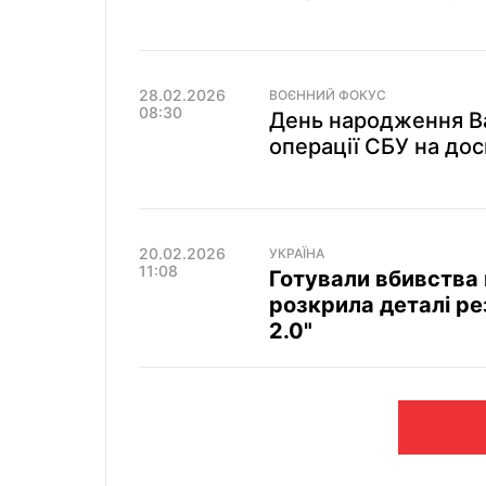
28.02.2026
ВОЄННИЙ ФОКУС
08:30
День народження Ва
операції СБУ на до
20.02.2026
УКРАЇНА
11:08
Готували вбивства 
розкрила деталі ре
2.0"