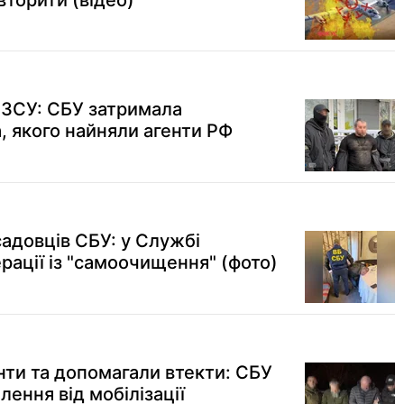
вторити (відео)
а ЗСУ: СБУ затримала
, якого найняли агенти РФ
адовців СБУ: у Службі
рації із "самоочищення" (фото)
ти та допомагали втекти: СБУ
лення від мобілізації