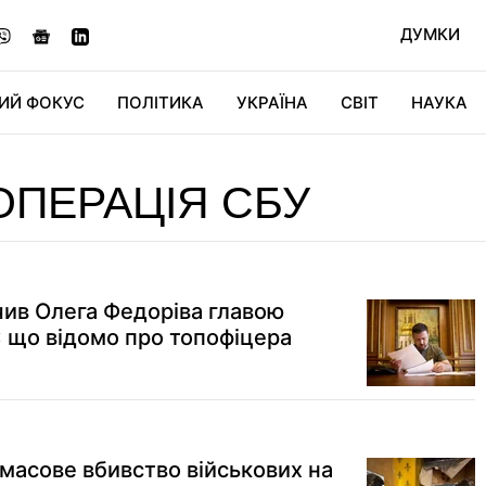
ДУМКИ
ИЙ ФОКУС
ПОЛІТИКА
УКРАЇНА
СВІТ
НАУКА
ДІДЖИТАЛ
АВТО
СВІТФАН
КУ
ПЕРАЦІЯ СБУ
ив Олега Федоріва главою
: що відомо про топофіцера
 масове вбивство військових на