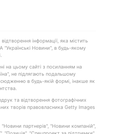
 відтворення інформації, яка містить
А "Українські Новини", в будь-якому
.
ені на цьому сайті з посиланням на
аїна", не підлягають подальшому
сюдженню в будь-якій формі, інакше як
нтства.
едрук та відтворення фотографічних
ьних творів правовласника Getty Images
 "Новини партнерів", "Новини компаній",
ї", "Позиція", "Спецпроект за підтримки"