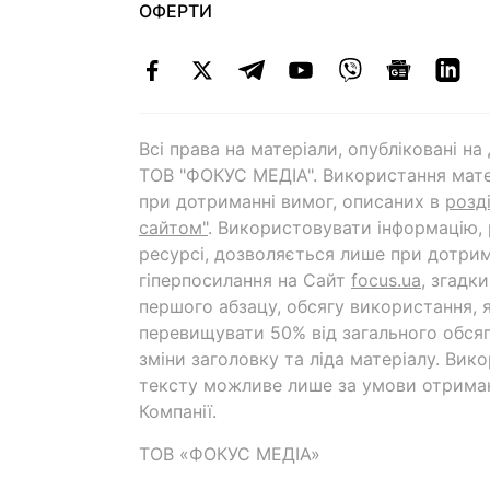
ОФЕРТИ
Всі права на матеріали, опубліковані н
ТОВ "ФОКУС МЕДІА". Використання мате
при дотриманні вимог, описаних в
розд
сайтом"
. Використовувати інформацію,
ресурсі, дозволяється лише при дотрим
гіперпосилання на Cайт
focus.ua
, згадк
першого абзацу, обсягу використання, 
перевищувати 50% від загального обсяг
зміни заголовку та ліда матеріалу. Вик
тексту можливе лише за умови отрима
Компанії.
ТОВ «ФОКУС МЕДІА»