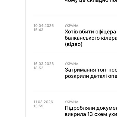
чому це складно по
10.04.2026
УКРАЇНА
15:43
Хотів вбити офіцер
балканського кілера
(відео)
16.03.2026
УКРАЇНА
18:52
Затримання топ-пос
розкрили деталі опе
11.03.2026
УКРАЇНА
13:59
Підробляли докумен
викрила 13 схем ухи