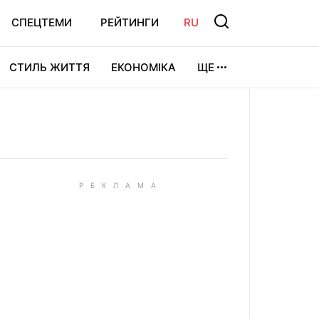
СПЕЦТЕМИ
РЕЙТИНГИ
RU
СТИЛЬ ЖИТТЯ
ЕКОНОМІКА
ЩЕ
ЛЬТУРА
ВІДЕОІГРИ
СПОРТ