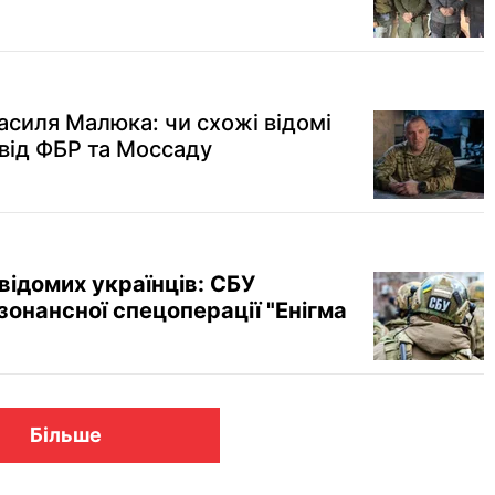
силя Малюка: чи схожі відомі
свід ФБР та Моссаду
відомих українців: СБУ
зонансної спецоперації "Енігма
Більше