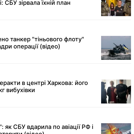
і: СБУ зірвала їхній план
но танкер "тіньового флоту"
дри операції (відео)
еракти в центрі Харкова: його
кг вибухівки
: як СБУ вдарила по авіації РФ і