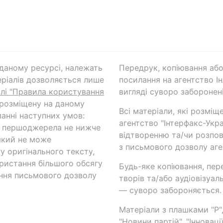
а даному ресурсі, належать
Передрук, копіювання або
ріалів дозволяється лише
посилання на агентство Ін
ілі "Правила користування
вигляді суворо заборонені
 розміщену на даному
Всі матеріали, які розміщ
анні наступних умов:
агентство "Інтерфакс-Укр
и першоджерела не нижче
відтворенню та/чи розпов
який не може
з письмового дозволу аге
у оригінального тексту,
ористання більшого обсягу
Будь-яке копіювання, пер
ння письмового дозволу
творів та/або аудіовізуал
— суворо забороняється.
Матеріали з плашками "Р",
"Новини партій", "Інноваці