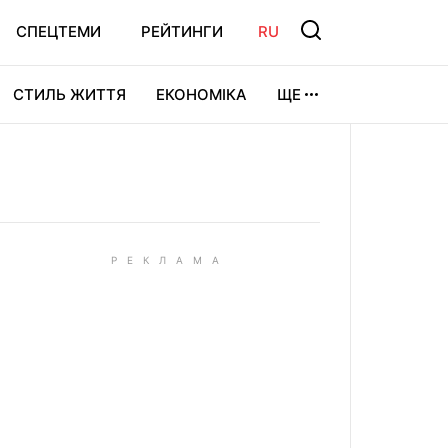
СПЕЦТЕМИ
РЕЙТИНГИ
RU
СТИЛЬ ЖИТТЯ
ЕКОНОМІКА
ЩЕ
ЛЬТУРА
ВІДЕОІГРИ
СПОРТ