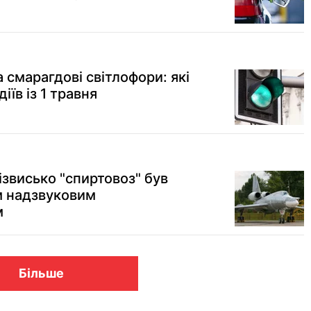
а смарагдові світлофори: які
іїв із 1 травня
ізвисько "спиртовоз" був
 надзвуковим
м
Більше