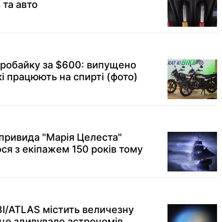
 та авто
робайку за $600: випущено
і працюють на спирті (фото)
привида "Марія Целеста"
ся з екіпажем 150 років тому
3I/ATLAS містить величезну
 це здивувало астрономів