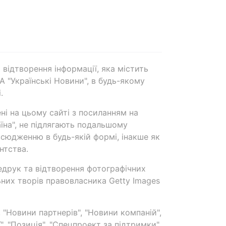
 відтворення інформації, яка містить
А "Українські Новини", в будь-якому
.
ені на цьому сайті з посиланням на
аїна", не підлягають подальшому
сюдженню в будь-якій формі, інакше як
нтства.
едрук та відтворення фотографічних
ьних творів правовласника Getty Images
 "Новини партнерів", "Новини компаній",
ї", "Позиція", "Спецпроект за підтримки"