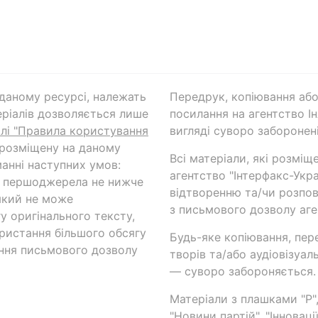
а даному ресурсі, належать
Передрук, копіювання або
ріалів дозволяється лише
посилання на агентство Ін
ілі "Правила користування
вигляді суворо заборонені
 розміщену на даному
Всі матеріали, які розміщ
анні наступних умов:
агентство "Інтерфакс-Укр
и першоджерела не нижче
відтворенню та/чи розпов
який не може
з письмового дозволу аге
у оригінального тексту,
ористання більшого обсягу
Будь-яке копіювання, пер
ння письмового дозволу
творів та/або аудіовізуал
— суворо забороняється.
Матеріали з плашками "Р",
"Новини партій", "Інноваці