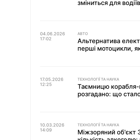
зміниться для водіїв
04.06.2026
АВТО
17:02
Альтернатива елект
перші мотоцикли, як
17.05.2026
ТЕХНОЛОГІЇ ТА НАУКА
12:25
Таємницю корабля-
розгадано: що стало
10.03.2026
ТЕХНОЛОГІЇ ТА НАУКА
14:09
Міжзоряний об'єкт 
кількість алкоголю: