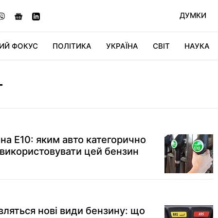
ДУМКИ
ИЙ ФОКУС
ПОЛІТИКА
УКРАЇНА
СВІТ
НАУКА
ДІДЖИТАЛ
АВТО
СВІТФАН
КУ
Т
на Е10: яким авто категорично
використовувати цей бензин
являться нові види бензину: що