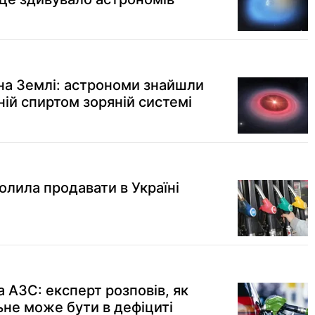
 на Землі: астрономи знайшли
ній спиртом зоряній системі
олила продавати в Україні
а АЗС: експерт розповів, як
льне може бути в дефіциті