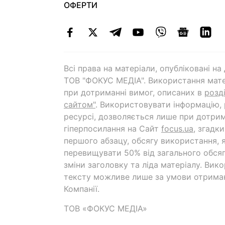
ОФЕРТИ
Всі права на матеріали, опубліковані н
ТОВ "ФОКУС МЕДІА". Використання мате
при дотриманні вимог, описаних в
розд
сайтом"
. Використовувати інформацію,
ресурсі, дозволяється лише при дотрим
гіперпосилання на Cайт
focus.ua
, згадк
першого абзацу, обсягу використання, 
перевищувати 50% від загального обсяг
зміни заголовку та ліда матеріалу. Вик
тексту можливе лише за умови отрима
Компанії.
ТОВ «ФОКУС МЕДІА»