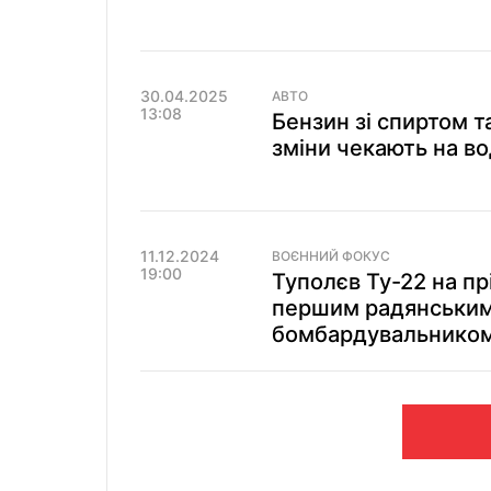
30.04.2025
АВТО
13:08
Бензин зі спиртом т
зміни чекають на вод
11.12.2024
ВОЄННИЙ ФОКУС
19:00
Туполєв Ту-22 на пр
першим радянським
бомбардувальнико