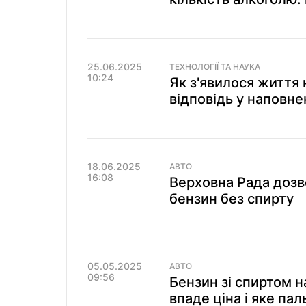
25.06.2025
ТЕХНОЛОГІЇ ТА НАУКА
10:24
Як з'явилося життя
відповідь у наповне
18.06.2025
АВТО
16:08
Верховна Рада дозв
бензин без спирту
05.05.2025
АВТО
09:56
Бензин зі спиртом н
впаде ціна і яке па