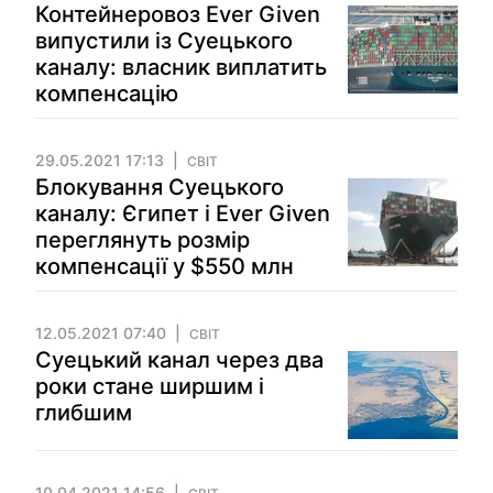
Контейнеровоз Ever Given
випустили із Суецького
каналу: власник виплатить
компенсацію
29.05.2021 17:13
СВІТ
Блокування Суецького
каналу: Єгипет і Ever Given
переглянуть розмір
компенсації у $550 млн
12.05.2021 07:40
СВІТ
Суецький канал через два
роки стане ширшим і
глибшим
10.04.2021 14:56