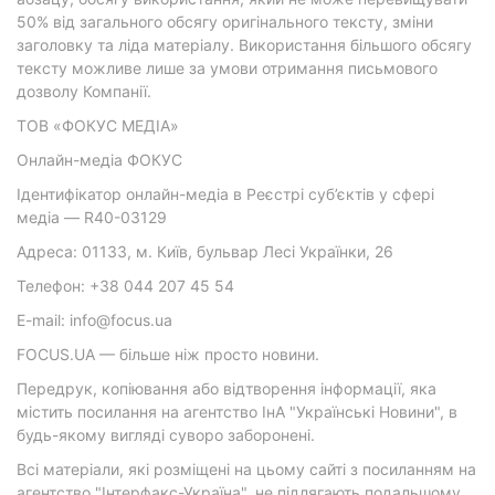
50% від загального обсягу оригінального тексту, зміни
заголовку та ліда матеріалу. Використання більшого обсягу
тексту можливе лише за умови отримання письмового
дозволу Компанії.
ТОВ «ФОКУС МЕДІА»
Онлайн-медіа ФОКУС
Ідентифікатор онлайн-медіа в Реєстрі суб’єктів у сфері
медіа — R40-03129
Адреса: 01133, м. Київ, бульвар Лесі Українки, 26
Телефон: +38 044 207 45 54
E-mail: info@focus.ua
FOCUS.UA — більше ніж просто новини.
Передрук, копіювання або відтворення інформації, яка
містить посилання на агентство ІнА "Українські Новини", в
будь-якому вигляді суворо заборонені.
Всі матеріали, які розміщені на цьому сайті з посиланням на
агентство "Інтерфакс-Україна", не підлягають подальшому