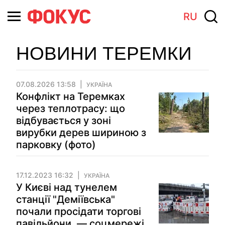
RU
НОВИНИ ТЕРЕМКИ
07.08.2026 13:58
УКРАЇНА
Конфлікт на Теремках
через теплотрасу: що
відбувається у зоні
вирубки дерев шириною з
парковку (фото)
17.12.2023 16:32
УКРАЇНА
У Києві над тунелем
станції "Деміївська"
почали просідати торгові
павільйони, — соцмережі