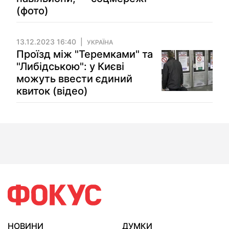
(фото)
13.12.2023 16:40
УКРАЇНА
Проїзд між "Теремками" та
"Либідською": у Києві
можуть ввести єдиний
квиток (відео)
НОВИНИ
ДУМКИ