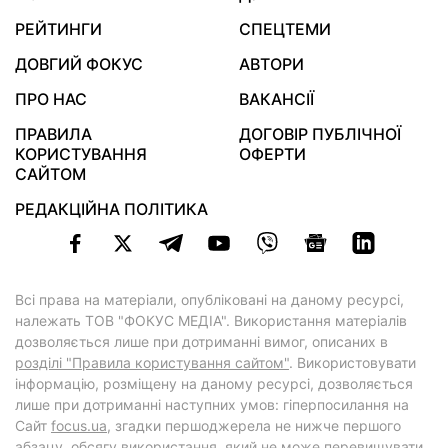
РЕЙТИНГИ
СПЕЦТЕМИ
ДОВГИЙ ФОКУС
АВТОРИ
ПРО НАС
ВАКАНСІЇ
ПРАВИЛА
ДОГОВІР ПУБЛІЧНОЇ
КОРИСТУВАННЯ
ОФЕРТИ
САЙТОМ
РЕДАКЦІЙНА ПОЛІТИКА
Всі права на матеріали, опубліковані на даному ресурсі,
належать ТОВ "ФОКУС МЕДІА". Використання матеріалів
дозволяється лише при дотриманні вимог, описаних в
розділі "Правила користування сайтом"
. Використовувати
інформацію, розміщену на даному ресурсі, дозволяється
лише при дотриманні наступних умов: гіперпосилання на
Cайт
focus.ua
, згадки першоджерела не нижче першого
абзацу, обсягу використання, який не може перевищувати