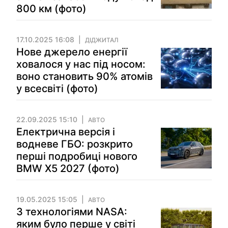
800 км (фото)
17.10.2025 16:08
ДІДЖИТАЛ
Нове джерело енергії
ховалося у нас під носом:
воно становить 90% атомів
у всесвіті (фото)
22.09.2025 15:10
АВТО
Електрична версія і
водневе ГБО: розкрито
перші подробиці нового
BMW X5 2027 (фото)
19.05.2025 15:05
АВТО
З технологіями NASA:
яким було перше у світі