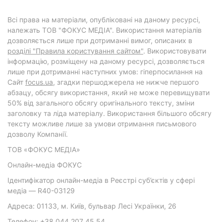
Всі права на матеріали, опубліковані на даному ресурсі,
належать ТОВ "ФОКУС МЕДІА". Використання матеріалів
дозволяється лише при дотриманні вимог, описаних в
розділі "Правила користування сайтом"
. Використовувати
інформацію, розміщену на даному ресурсі, дозволяється
лише при дотриманні наступних умов: гіперпосилання на
Cайт
focus.ua
, згадки першоджерела не нижче першого
абзацу, обсягу використання, який не може перевищувати
50% від загального обсягу оригінального тексту, зміни
заголовку та ліда матеріалу. Використання більшого обсягу
тексту можливе лише за умови отримання письмового
дозволу Компанії.
ТОВ «ФОКУС МЕДІА»
Онлайн-медіа ФОКУС
Ідентифікатор онлайн-медіа в Реєстрі суб’єктів у сфері
медіа — R40-03129
Адреса: 01133, м. Київ, бульвар Лесі Українки, 26
Телефон: +38 044 207 45 54