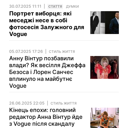
30.07.2025 11:11
СТАТТЯ
ДУМКИ
Портрет виборця: які
меседжі несе в собі
фотосесія Залужного для
Vogue
05.07.2025 17:26
СТИЛЬ ЖИТТЯ
Анну Вінтур позбавили
влади? Як весілля Джеффа
Безоса і Лорен Санчес
вплинуло на майбутнє
Vogue
26.06.2025 22:05
СТИЛЬ ЖИТТЯ
Кінець епохи: головний
редактор Анна Вінтур йде
з Vogue після скандалу