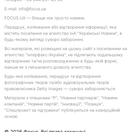
E-mail: info@focus.ua
FOCUS.UA — більше ніж просто новини.
Передрук, копіювання або відтворення інформації, яка
містить посилання на агентство ІнА "Українські Новини", в
будь-якому вигляді суворо заборонені.
Всі матеріали, які розміщені на цьому сайті з посиланням на
агентство "Інтерфакс-Україна", не підлягають подальшому
відтворенню та/чи розповсюдженню в будь-якій формі,
інакше як з письмового дозволу агентства.
Будь-яке копіювання, передрук та відтворення
фотографічних творів та/або аудіовізуальних творів
правовласника Getty Images — суворо забороняється.
Матеріали з плашками "Р", "Новини партнерів", "Новини
компаній", "Новини партій", "Інновації", "Позиція",
"Спецпроект за підтримки" публікуються на комерційній
основі.
© 2026 Фокус. Всі права захищені.