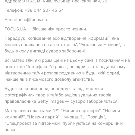
Адреса: 01133, м. Київ, бульвар Лесі Українки, 26
Телефон: +38 044 207 45 54
E-mail: info@focus.ua
FOCUS.UA — більше ніж просто новини.
Передрук, копіювання або відтворення інформації, яка
містить посилання на агентство ІнА "Українські Новини", в
будь-якому вигляді суворо заборонені.
Всі матеріали, які розміщені на цьому сайті з посиланням на
агентство "Інтерфакс-Україна", не підлягають подальшому
відтворенню та/чи розповсюдженню в будь-якій формі,
інакше як з письмового дозволу агентства.
Будь-яке копіювання, передрук та відтворення
фотографічних творів та/або аудіовізуальних творів
правовласника Getty Images — суворо забороняється.
Матеріали з плашками "Р", "Новини партнерів", "Новини
компаній", "Новини партій", "Інновації", "Позиція",
"Спецпроект за підтримки" публікуються на комерційній
основі.