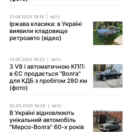
21.08.2025 18:19
АВТО
Іржава класика: в Україні
виявили кладовище
ретроавто (відео)
13.05.2025 19:23
АВТО
З V8 і автоматичною КПП:
в ЄС продається "Волга"
для КДБ з пробігом 280 км
(фото)
20.03.2025 10:29
АВТО
В Україні відновлюють
унікальний автомобіль
"Мерсо-Волга" 60-х років