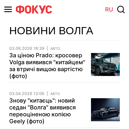
RU
НОВИНИ ВОЛГА
03.06.2026 18:39
АВТО
За ціною Prado: кросовер
Volga виявився "китайцем"
за втричі вищою вартістю
(фото)
03.04.2026 13:06
АВТО
Знову "китаєць": новий
седан "Волга" виявився
переоціненою копією
Geely (фото)