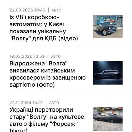
22.03.2026 10:40
АВТО
Із V8 і коробкою-
автоматом: у Києві
показали унікальну
"Волгу" для КДБ (відео)
19.03.2026 13:59
АВТО
Відроджена "Волга"
виявилася китайським
кросовером із завищеною
вартістю (фото)
24.11.2025 15:41
АВТО
Українці перетворили
стару "Волгу" на культове
авто з фільму "Форсаж"
(фото)