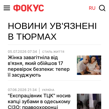
RU
НОВИНИ УВ'ЯЗНЕНІ
В ТЮРМАХ
05.07.2026 07:34
СТИЛЬ ЖИТТЯ
Жінка завагітніла від
в'язня, який обійшов 17
перевірок безпеки: тепер
її засуджують
07.06.2026 21:34
УКРАЇНА
"Експрацівник ТЦК" носив
капці зубами в одеському
СІЗО: правоохоронці