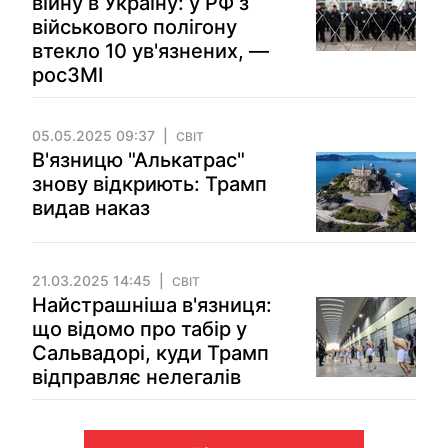
війну в Україну: у РФ з
військового полігону
втекло 10 ув'язнених, —
росЗМІ
05.05.2025 09:37
СВІТ
В'язницю "Алькатрас"
знову відкриють: Трамп
видав наказ
21.03.2025 14:45
СВІТ
Найстрашніша в'язниця:
що відомо про табір у
Сальвадорі, куди Трамп
відправляє нелегалів