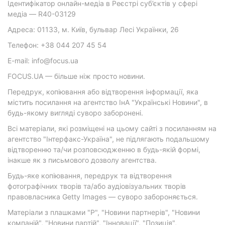
Ідентифікатор онлайн-медіа в Реєстрі суб’єктів у сфері
медіа — R40-03129
Адреса: 01133, м. Київ, бульвар Лесі Українки, 26
Телефон: +38 044 207 45 54
E-mail: info@focus.ua
FOCUS.UA — більше ніж просто новини.
Передрук, копіювання або відтворення інформації, яка
містить посилання на агентство ІнА "Українські Новини", в
будь-якому вигляді суворо заборонені.
Всі матеріали, які розміщені на цьому сайті з посиланням на
агентство "Інтерфакс-Україна", не підлягають подальшому
відтворенню та/чи розповсюдженню в будь-якій формі,
інакше як з письмового дозволу агентства.
Будь-яке копіювання, передрук та відтворення
фотографічних творів та/або аудіовізуальних творів
правовласника Getty Images — суворо забороняється.
Матеріали з плашками "Р", "Новини партнерів", "Новини
компаній", "Новини партій", "Інновації", "Позиція",