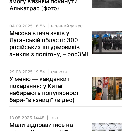
змогу в'язням покинути
Алькатрас (фото)
04.09.2025 16:56
ВОЄННИЙ ФОКУС
Масова втеча зеків у
Луганській області: 300
російських штурмовиків
зникли з полігону, – росЗМІ
29.08.2025 19:54
СВІТФАН
У меню — кайданки і
покарання: у Китаї
набирають популярності
бари-"в'язниці" (відео)
13.05.2025 14:48
СВІТ
Мали відправитись на