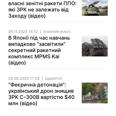
власні зенітні ракети ППО:
які ЗРК не залежать від
Заходу (відео)
04.11.2025 14:12
ВОЄННИЙ ФОКУС
В Японії під час навчань
випадково "засвітили"
секретний ракетний
комплекс MPMS Kai
(відео)
20.08.2025 17:28
ДІДЖИТАЛ
"Феєрична детонація":
український дрон знищив
ЗРК С-300В вартістю $40
млн (відео)