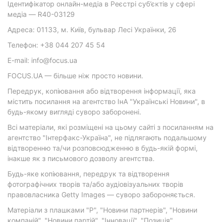
Ідентифікатор онлайн-медіа в Реєстрі суб’єктів у сфері
медіа — R40-03129
Адреса: 01133, м. Київ, бульвар Лесі Українки, 26
Телефон: +38 044 207 45 54
E-mail: info@focus.ua
FOCUS.UA — більше ніж просто новини.
Передрук, копіювання або відтворення інформації, яка
містить посилання на агентство ІнА "Українські Новини", в
будь-якому вигляді суворо заборонені.
Всі матеріали, які розміщені на цьому сайті з посиланням на
агентство "Інтерфакс-Україна", не підлягають подальшому
відтворенню та/чи розповсюдженню в будь-якій формі,
інакше як з письмового дозволу агентства.
Будь-яке копіювання, передрук та відтворення
фотографічних творів та/або аудіовізуальних творів
правовласника Getty Images — суворо забороняється.
Матеріали з плашками "Р", "Новини партнерів", "Новини
компаній", "Новини партій", "Інновації", "Позиція",