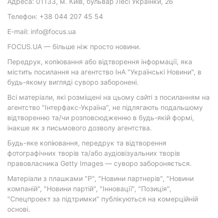
Адреса: 01133, м. Київ, бульвар Лесі Українки, 26
Телефон: +38 044 207 45 54
E-mail: info@focus.ua
FOCUS.UA — більше ніж просто новини.
Передрук, копіювання або відтворення інформації, яка
містить посилання на агентство ІнА "Українські Новини", в
будь-якому вигляді суворо заборонені.
Всі матеріали, які розміщені на цьому сайті з посиланням на
агентство "Інтерфакс-Україна", не підлягають подальшому
відтворенню та/чи розповсюдженню в будь-якій формі,
інакше як з письмового дозволу агентства.
Будь-яке копіювання, передрук та відтворення
фотографічних творів та/або аудіовізуальних творів
правовласника Getty Images — суворо забороняється.
Матеріали з плашками "Р", "Новини партнерів", "Новини
компаній", "Новини партій", "Інновації", "Позиція",
"Спецпроект за підтримки" публікуються на комерційній
основі.