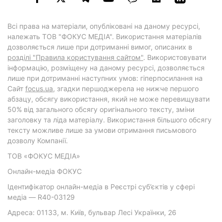
Всі права на матеріали, опубліковані на даному ресурсі,
належать ТОВ "ФОКУС МЕДІА". Використання матеріалів
дозволяється лише при дотриманні вимог, описаних в
розділі "Правила користування сайтом"
. Використовувати
інформацію, розміщену на даному ресурсі, дозволяється
лише при дотриманні наступних умов: гіперпосилання на
Cайт
focus.ua
, згадки першоджерела не нижче першого
абзацу, обсягу використання, який не може перевищувати
50% від загального обсягу оригінального тексту, зміни
заголовку та ліда матеріалу. Використання більшого обсягу
тексту можливе лише за умови отримання письмового
дозволу Компанії.
ТОВ «ФОКУС МЕДІА»
Онлайн-медіа ФОКУС
Ідентифікатор онлайн-медіа в Реєстрі суб’єктів у сфері
медіа — R40-03129
Адреса: 01133, м. Київ, бульвар Лесі Українки, 26