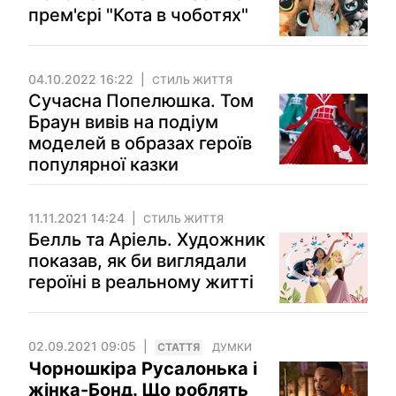
прем'єрі "Кота в чоботях"
04.10.2022 16:22
СТИЛЬ ЖИТТЯ
Сучасна Попелюшка. Том
Браун вивів на подіум
моделей в образах героїв
популярної казки
11.11.2021 14:24
СТИЛЬ ЖИТТЯ
Белль та Аріель. Художник
показав, як би виглядали
героїні в реальному житті
02.09.2021 09:05
СТАТТЯ
ДУМКИ
Чорношкіра Русалонька і
жінка-Бонд. Що роблять