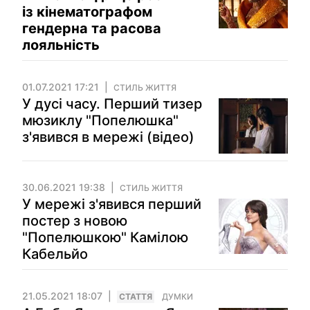
із кінематографом
гендерна та расова
лояльність
01.07.2021 17:21
СТИЛЬ ЖИТТЯ
У дусі часу. Перший тизер
мюзиклу "Попелюшка"
з'явився в мережі (відео)
30.06.2021 19:38
СТИЛЬ ЖИТТЯ
У мережі з'явився перший
постер з новою
"Попелюшкою" Камілою
Кабельйо
21.05.2021 18:07
СТАТТЯ
ДУМКИ