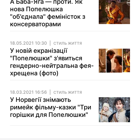
А Баба-Яга — проти. Як
нова Попелюшка
"об'єднала" феміністок з
консерваторами
18.05.2021 10:30
СТИЛЬ ЖИТТЯ
У новій екранізації
"Попелюшки" з'явиться
гендерно-нейтральна фея-
хрещена (фото)
18.03.2021 16:56
СТИЛЬ ЖИТТЯ
У Норвегії знімають
римейк фільму-казки "Три
горішки для Попелюшки"