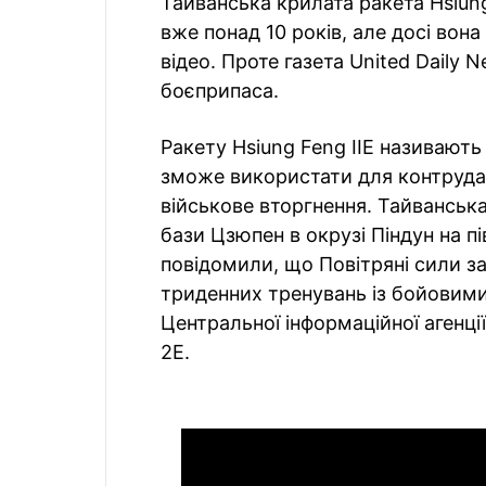
Тайванська крилата ракета Hsiung
вже понад 10 років, але досі вон
відео. Проте газета United Daily 
боєприпаса.
Ракету Hsiung Feng IIE називают
зможе використати для контруда
військове вторгнення. Тайванська
бази Цзюпен в окрузі Піндун на п
повідомили, що Повітряні сили з
триденних тренувань із бойовими
Центральної інформаційної агенці
2E.