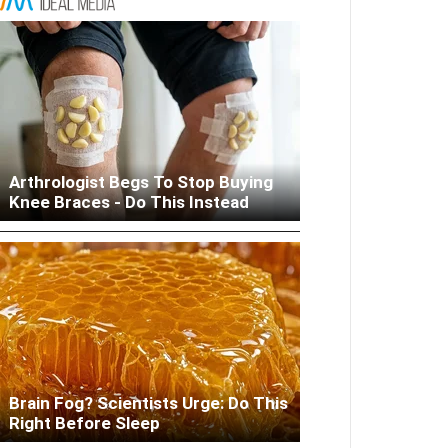
Columbus: High Blood Sugar
Arthrologist Begs To Stop Buying
Patients Are Quietly Using This
Knee Braces - Do This Instead
Liver Fix
Brain Fog? Scientists Urge: Do This
Right Before Sleep