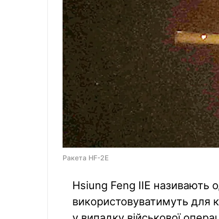
Ракета HF-2E
Hsiung Feng IIE називають о
використовуватимуть для ко
у випадку військової операц