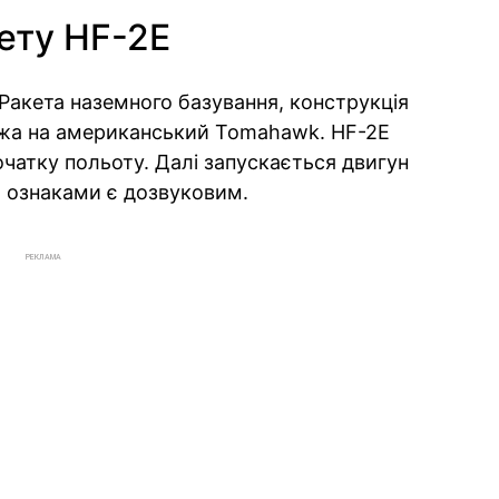
ету HF-2E
 Ракета наземного базування, конструкція
ожа на американський Tomahawk. HF-2E
очатку польоту. Далі запускається двигун
а ознаками є дозвуковим.
РЕКЛАМА