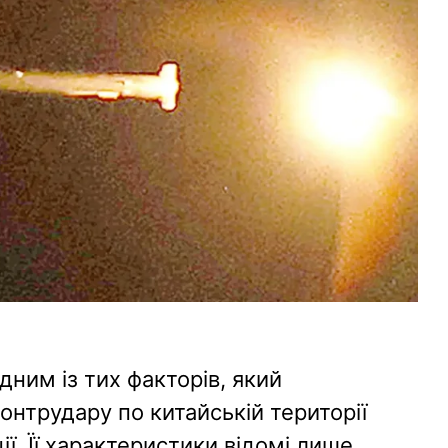
дним із тих факторів, який
нтрудару по китайській території
ії. Її характеристики відомі лише