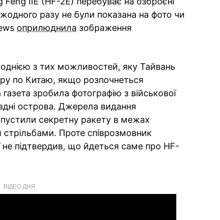
 Feng IIE (HF-2E) перебуває на озброєні
а жодного разу не були показана на фото чи
News
оприлюднила
зображення
ь однією з тих можливостей, яку Тайвань
ру по Китаю, якщо розпочнеться
 газета зробила фотографію з військової
івдні острова. Джерела видання
апустили секретну ракету в межах
 стрільбами. Проте співрозмовник
ї не підтвердив, що йдеться саме про HF-
ВІДЕО ДНЯ