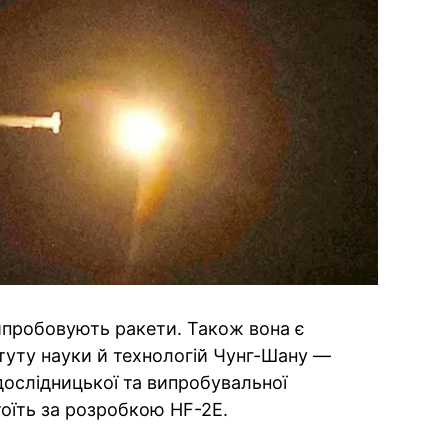
ипробовують ракети. Також вона є
туту науки й технологій Чунг-Шану —
 дослідницької та випробувальної
стоїть за розробкою HF-2E.