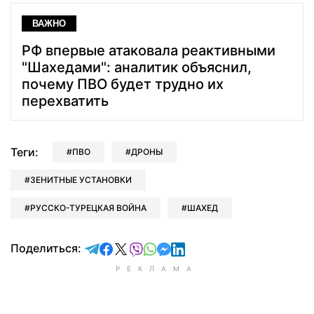
ВАЖНО
РФ впервые атаковала реактивными
"Шахедами": аналитик объяснил,
почему ПВО будет трудно их
перехватить
Теги:
ПВО
ДРОНЫ
ЗЕНИТНЫЕ УСТАНОВКИ
РУССКО-ТУРЕЦКАЯ ВОЙНА
ШАХЕД
отправить в Telegram
поделиться в Facebook
поделиться в X
отправить в Viber
отправить в Whatsapp
отправить в Messenger
отправить в LinkedIn
Поделиться: