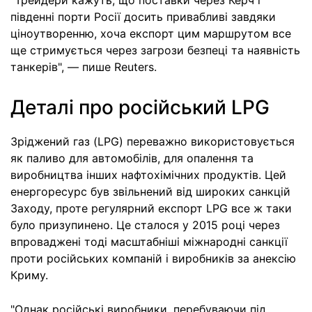
"Трейдери кажуть, що поставки через Керч і
південні порти Росії досить привабливі завдяки
ціноутворенню, хоча експорт цим маршрутом все
ще стримується через загрози безпеці та наявність
танкерів", — пише Reuters.
Деталі про російський LPG
Зріджений газ (LPG) переважно використовується
як паливо для автомобілів, для опалення та
виробництва інших нафтохімічних продуктів. Цей
енергоресурс був звільнений від широких санкцій
Заходу, проте регулярний експорт LPG все ж таки
було призупинено. Це сталося у 2015 році через
впроваджені тоді масштабніші міжнародні санкції
проти російських компаній і виробників за анексію
Криму.
"Однак російські виробники, перебуваючи під