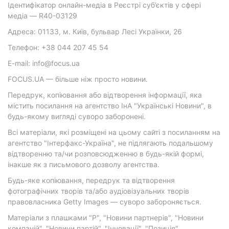
Ідентифікатор онлайн-медіа в Реєстрі суб’єктів у сфері
медіа — R40-03129
Адреса: 01133, м. Київ, бульвар Лесі Українки, 26
Телефон: +38 044 207 45 54
E-mail: info@focus.ua
FOCUS.UA — більше ніж просто новини.
Передрук, копіювання або відтворення інформації, яка
містить посилання на агентство ІнА "Українські Новини", в
будь-якому вигляді суворо заборонені.
Всі матеріали, які розміщені на цьому сайті з посиланням на
агентство "Інтерфакс-Україна", не підлягають подальшому
відтворенню та/чи розповсюдженню в будь-якій формі,
інакше як з письмового дозволу агентства.
Будь-яке копіювання, передрук та відтворення
фотографічних творів та/або аудіовізуальних творів
правовласника Getty Images — суворо забороняється.
Матеріали з плашками "Р", "Новини партнерів", "Новини
компаній", "Новини партій", "Інновації", "Позиція",