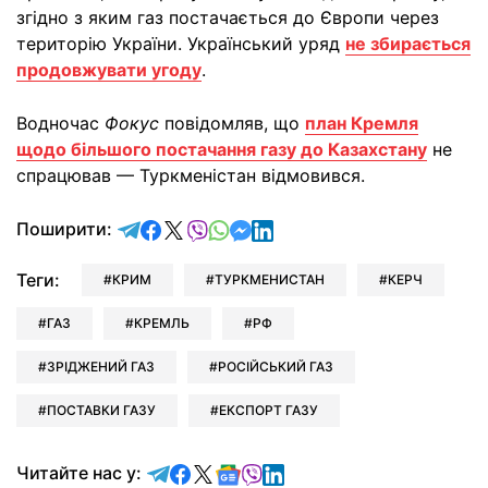
згідно з яким газ постачається до Європи через
територію України. Український уряд
не збирається
продовжувати угоду
.
Водночас
Фокус
повідомляв, що
план Кремля
щодо більшого постачання газу до Казахстану
не
спрацював — Туркменістан відмовився.
відправити у Telegram
поділитись у Facebook
поділитись у X
відправити у Viber
відправити у Whatsapp
відправити у Messenger
відправити у LinkedIn
Поширити:
Теги:
КРИМ
ТУРКМЕНИСТАН
КЕРЧ
ГАЗ
КРЕМЛЬ
РФ
ЗРІДЖЕНИЙ ГАЗ
РОСІЙСЬКИЙ ГАЗ
ПОСТАВКИ ГАЗУ
ЕКСПОРТ ГАЗУ
Читайте у Telegram
Читайте у Facebook
Читайте у X
Читайте у Google news
Читайте у Viber
Читайте у LinkedIn
Читайте нас у: