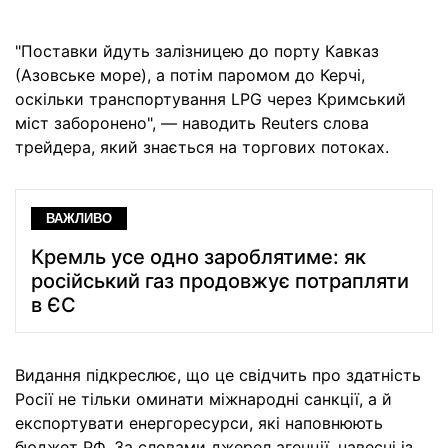
"Поставки йдуть залізницею до порту Кавказ
(Азовське море), а потім паромом до Керчі,
оскільки транспортування LPG через Кримський
міст заборонено", — наводить Reuters слова
трейдера, який знається на торгових потоках.
ВАЖЛИВО
Кремль усе одно зароблятиме: як
російський газ продовжує потрапляти
в ЄС
Видання підкреслює, що це свідчить про здатність
Росії не тільки оминати міжнародні санкції, а й
експортувати енергоресурси, які наповнюють
бюджет РФ. За словами джерел агенції, навесні із