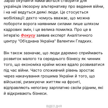
Зараз окупанти намагаються створити для
українців ілюзорну альтернативу про ведення війни,
і на неї ведуться деякі люди. Це стосується
мобілізації: дехто чомусь вважає, що можна
побороти ворога наявними силами лише шляхом
кадрових змін, і це велика помилка. Про це в
інтерв'ю
Фокусу
заявив експерт Аналітичного
центру "Об'єднана Україна" Валентин Гладких.
Він також зазначає, що люди даремно сприймають
розвиток малого та середнього бізнесу як чинник
того, що економіка країни може вдало розвиватися
під час війни. Часто споживчий рівень зростає
через накачування грошима України й того, що
військові, ризикуючи життям на фронті,
відправляють непогану зарплатню своїм рідним, які
й відкривають бізнеси.
ВІДЕО ДНЯ