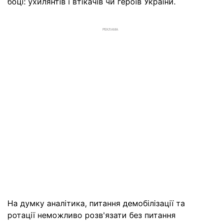
боці: ухилянтів і втікачів чи героїв України.
РЕКЛАМА
На думку аналітика, питання демобілізації та
ротації неможливо розв'язати без питання