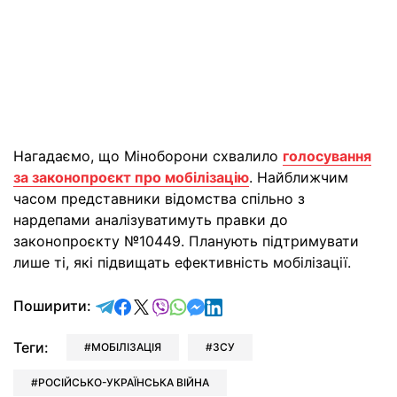
Нагадаємо, що Міноборони схвалило
голосування
за законопроєкт про мобілізацію
. Найближчим
часом представники відомства спільно з
нардепами аналізуватимуть правки до
законопроєкту №10449. Планують підтримувати
лише ті, які підвищать ефективність мобілізації.
відправити у Telegram
поділитись у Facebook
поділитись у X
відправити у Viber
відправити у Whatsapp
відправити у Messenger
відправити у LinkedIn
Поширити:
Теги:
МОБІЛІЗАЦІЯ
ЗСУ
РОСІЙСЬКО-УКРАЇНСЬКА ВІЙНА