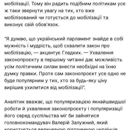
мобілізації. Тому він радить подібним політикам усе
ж таки звернути увагу на тих, хто вже
мобілізований чи готується до мобілізації та
виконує свій обов'язок.
"Я думаю, що український парламент знайде в собі
мужність і мудрість, щоб схвалити закон про
мобілізацію, — акцентує Гладких. — Ухвалення
законопроєкту в першому читанні дає можливість
усім політичним силам внести необхідні на їхню
думку правки. Проте сам законопроєкт усе одно не
буде популярним у тих, хто за будь-яку ціну
вирішив ухилитися від мобілізації".
Аналітик вважає, що популяризацією якнайшвидшої
роботи й ухвалення законопроєкту і популяризації
його серед суспільства міг би зайнятися
головнокомандувач Валерій Залужний, який
користується величезною підтримкою українців.