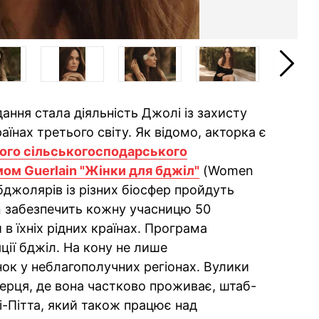
ання стала діяльність Джолі із захисту
аїнах третього світу. Як відомо, акторка є
ого сільськогосподарського
мом Guerlain "Жінки для бджіл"
(Women
-бджолярів із різних біосфер пройдуть
ain забезпечить кожну учасницю 50
в їхніх рідних країнах. Програма
ції бджіл. На кону не лише
інок у неблагополучних регіонах. Вулики
 серця, де вона частково проживає, штаб-
і-Пітта, який також працює над