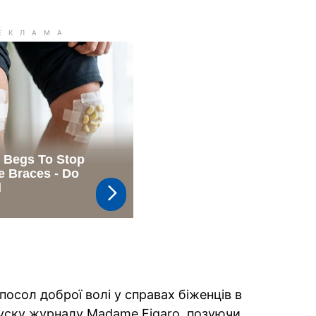
посол доброї волі у справах біженців в
уску журналу Madame Figaro, позуючи