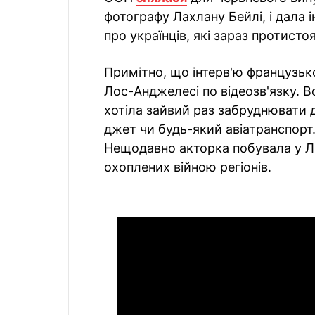
фотографу Лахлану Бейлі, і дала і
про українців, які зараз протистоя
Примітно, що інтерв'ю французь
Лос-Анджелесі по відеозв'язку. В
хотіла зайвий раз забруднювати 
джет чи будь-який авіатранспорт
Нещодавно акторка побувала у Ль
охоплених війною регіонів.