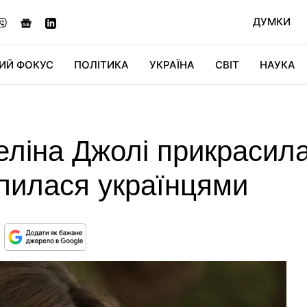
ДУМКИ
ИЙ ФОКУС
ПОЛІТИКА
УКРАЇНА
СВІТ
НАУКА
ДІДЖИТАЛ
АВТО
СВІТФАН
КУ
еліна Джолі прикрасил
пилася українцями