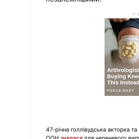
47-річна голлівудська акторка та 
ООН
знялася
для червневого вип