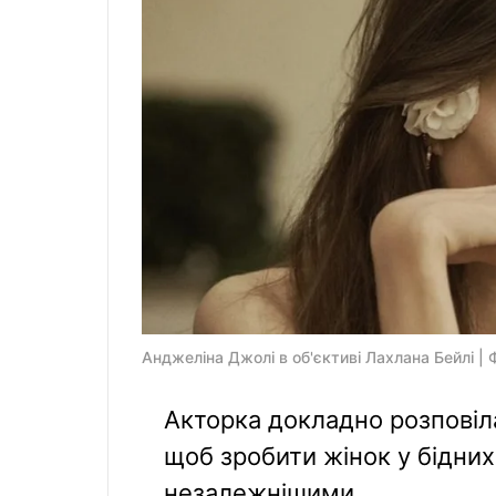
Анджеліна Джолі в об'єктиві Лахлана Бейлі | Ф
Акторка докладно розповіла
щоб зробити жінок у бідних
незалежнішими.