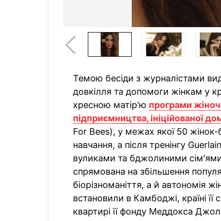
Темою бесіди з журналістами вид
довкілля та допомоги жінкам у кр
хресною матір'ю
програми жіноч
підприємництва, ініційованої до
For Bees), у межах якої 50 жінок
навчання, а після тренінгу Guerl
вуликами та бджолиними сім'ями 
спрямована на збільшення популя
біорізноманіття, а й автономія ж
встановили в Камбоджі, країні її
квартирі її фонду Меддокса Джол