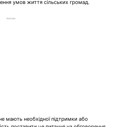
ення умов життя сільських громад.
РЕКЛАМА
 не мають необхідної підтримки або
ість поставити це питання на обговорення,