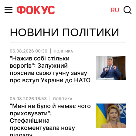
RU
НОВИНИ ПОЛІТИКИ
06.08.2026 00:36
ПОЛІТИКА
"Нажив собі стільки
ворогів": Залужний
пояснив свою гучну заяву
про вступ України до НАТО
05.08.2026 16:53
ПОЛІТИКА
"Мені не було й немає чого
приховувати":
Стефанішина
прокоментувала нову
підозру