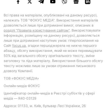
Всі права на матеріали, опубліковані на даному ресурсі,
належать ТОВ "ФОКУС МЕДІА". Використання матеріалів
дозволяється лише при дотриманні вимог, описаних в
розділі "Правила користування сайтом"
. Використовувати
інформацію, розміщену на даному ресурсі, дозволяється
лише при дотриманні наступних умов: гіперпосилання на
Cайт
focus.ua
, згадки першоджерела не нижче першого
абзацу, обсягу використання, який не може перевищувати
50% від загального обсягу оригінального тексту, зміни
заголовку та ліда матеріалу. Використання більшого обсягу
тексту можливе лише за умови отримання письмового
дозволу Компанії.
ТОВ «ФОКУС МЕДІА»
Онлайн-медіа ФОКУС
Ідентифікатор онлайн-медіа в Реєстрі суб’єктів у сфері
медіа — R40-03129
Адреса: 01133, м. Київ, бульвар Лесі Українки, 26