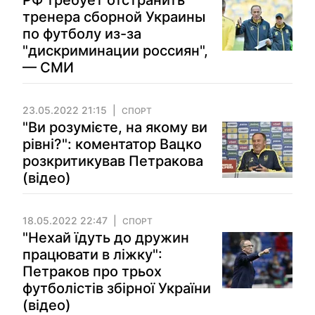
РФ требует отстранить
тренера сборной Украины
по футболу из-за
"дискриминации россиян",
— СМИ
23.05.2022 21:15
СПОРТ
"Ви розумієте, на якому ви
рівні?": коментатор Вацко
розкритикував Петракова
(відео)
18.05.2022 22:47
СПОРТ
"Нехай їдуть до дружин
працювати в ліжку":
Петраков про трьох
футболістів збірної України
(відео)