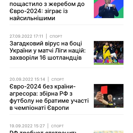
пощастило з жеребом до
Євро-2024: зіграє із
найсильнішими
27.09.2022 17:11
СПОРТ
Загадковий вірус на боці
України у матчі Ліги націй:
захворіли 16 шотландців
20.09.2022 15:14
СПОРТ
Євро-2024 без країни-
агресора: збірна РФ з
футболу не братиме участі
в чемпіонаті Європи
19.09.2022 15:27
СПОРТ