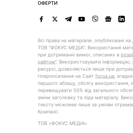
ОФЕРТИ
Всі права на матеріали, опубліковані н
ТОВ "ФОКУС МЕДІА". Використання мате
при дотриманні вимог, описаних в
розд
сайтом"
. Використовувати інформацію,
ресурсі, дозволяється лише при дотрим
гіперпосилання на Cайт
focus.ua
, згадк
першого абзацу, обсягу використання, 
перевищувати 50% від загального обсяг
зміни заголовку та ліда матеріалу. Вик
тексту можливе лише за умови отрима
Компанії.
ТОВ «ФОКУС МЕДІА»