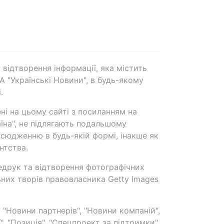
 відтворення інформації, яка містить
А "Українські Новини", в будь-якому
.
ені на цьому сайті з посиланням на
аїна", не підлягають подальшому
сюдженню в будь-якій формі, інакше як
нтства.
едрук та відтворення фотографічних
ьних творів правовласника Getty Images
 "Новини партнерів", "Новини компаній",
ї", "Позиція", "Спецпроект за підтримки"