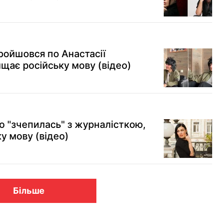
ройшовся по Анастасії
щає російську мову (відео)
о "зчепилась" з журналісткою,
у мову (відео)
Більше