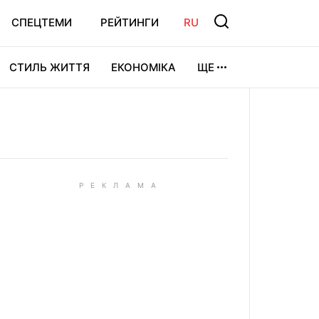
СПЕЦТЕМИ
РЕЙТИНГИ
RU
СТИЛЬ ЖИТТЯ
ЕКОНОМІКА
ЩЕ
ЛЬТУРА
ВІДЕОІГРИ
СПОРТ