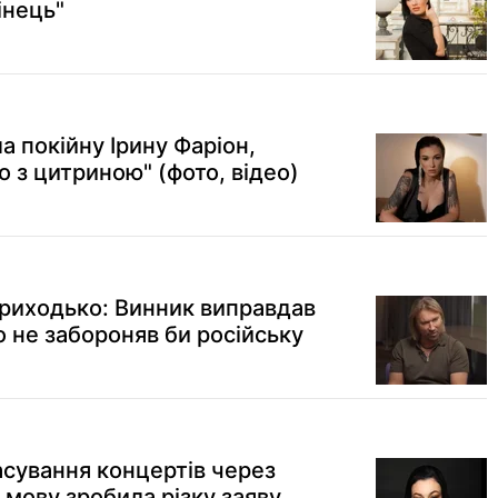
інець"
 покійну Ірину Фаріон,
о з цитриною" (фото, відео)
риходько: Винник виправдав
що не забороняв би російську
асування концертів через
" мову зробила різку заяву