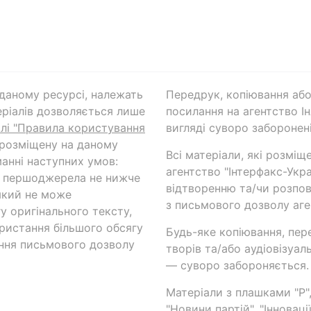
а даному ресурсі, належать
Передрук, копіювання або
ріалів дозволяється лише
посилання на агентство Ін
ілі "Правила користування
вигляді суворо заборонені
 розміщену на даному
Всі матеріали, які розміщ
анні наступних умов:
агентство "Інтерфакс-Укр
и першоджерела не нижче
відтворенню та/чи розпов
який не може
з письмового дозволу аге
у оригінального тексту,
ористання більшого обсягу
Будь-яке копіювання, пер
ння письмового дозволу
творів та/або аудіовізуал
— суворо забороняється.
Матеріали з плашками "Р",
"Новини партій", "Інноваці