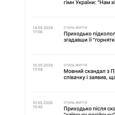
гімн України: "Нам к
14.05.2026
СТИЛЬ ЖИТТЯ
17:08
Приходько підколола
згадавши її "горнятк
10.05.2026
СТИЛЬ ЖИТТЯ
13:58
Мовний скандал з П
співачку і заявив, 
01.05.2026
СТИЛЬ ЖИТТЯ
15:40
Приходько після ск
"київську російську