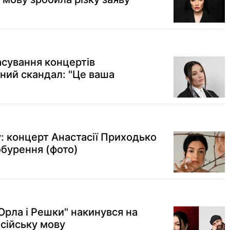
асування концертів
вний скандал: "Це ваша
: концерт Анастасії Приходько
 обурення (фото)
Орла і Решки" накинувся на
сійську мову