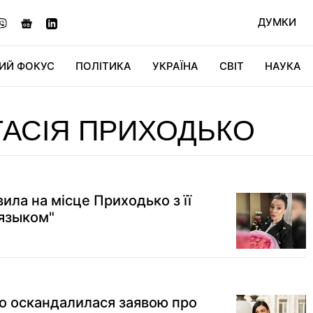
ДУМКИ
ИЙ ФОКУС
ПОЛІТИКА
УКРАЇНА
СВІТ
НАУКА
ДІДЖИТАЛ
АВТО
СВІТФАН
КУ
АСІЯ ПРИХОДЬКО
ила на місце Приходько з її
 языком"
о оскандалилася заявою про