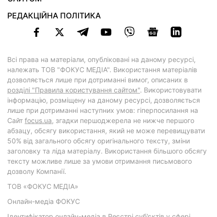
РЕДАКЦІЙНА ПОЛІТИКА
Всі права на матеріали, опубліковані на даному ресурсі,
належать ТОВ "ФОКУС МЕДІА". Використання матеріалів
дозволяється лише при дотриманні вимог, описаних в
розділі "Правила користування сайтом"
. Використовувати
інформацію, розміщену на даному ресурсі, дозволяється
лише при дотриманні наступних умов: гіперпосилання на
Cайт
focus.ua
, згадки першоджерела не нижче першого
абзацу, обсягу використання, який не може перевищувати
50% від загального обсягу оригінального тексту, зміни
заголовку та ліда матеріалу. Використання більшого обсягу
тексту можливе лише за умови отримання письмового
дозволу Компанії.
ТОВ «ФОКУС МЕДІА»
Онлайн-медіа ФОКУС
Ідентифікатор онлайн-медіа в Реєстрі суб’єктів у сфері