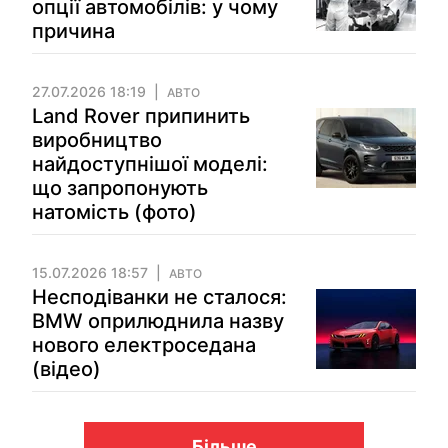
опції автомобілів: у чому
причина
27.07.2026 18:19
АВТО
Land Rover припинить
виробництво
найдоступнішої моделі:
що запропонують
натомість (фото)
15.07.2026 18:57
АВТО
Несподіванки не сталося:
BMW оприлюднила назву
нового електроседана
(відео)
Більше