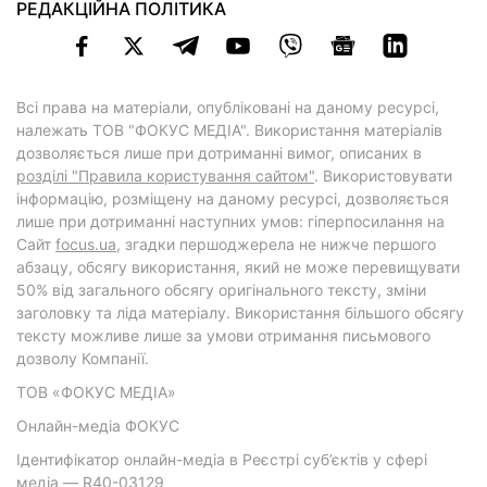
РЕДАКЦІЙНА ПОЛІТИКА
Всі права на матеріали, опубліковані на даному ресурсі,
належать ТОВ "ФОКУС МЕДІА". Використання матеріалів
дозволяється лише при дотриманні вимог, описаних в
розділі "Правила користування сайтом"
. Використовувати
інформацію, розміщену на даному ресурсі, дозволяється
лише при дотриманні наступних умов: гіперпосилання на
Cайт
focus.ua
, згадки першоджерела не нижче першого
абзацу, обсягу використання, який не може перевищувати
50% від загального обсягу оригінального тексту, зміни
заголовку та ліда матеріалу. Використання більшого обсягу
тексту можливе лише за умови отримання письмового
дозволу Компанії.
ТОВ «ФОКУС МЕДІА»
Онлайн-медіа ФОКУС
Ідентифікатор онлайн-медіа в Реєстрі суб’єктів у сфері
медіа — R40-03129