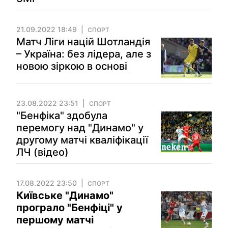
21.09.2022 18:49
СПОРТ
Матч Ліги націй Шотландія
– Україна: без лідера, але з
новою зіркою в основі
23.08.2022 23:51
СПОРТ
"Бенфіка" здобула
перемогу над "Динамо" у
другому матчі кваліфікації
ЛЧ (відео)
17.08.2022 23:50
СПОРТ
Київське "Динамо"
програло "Бенфіці" у
першому матчі