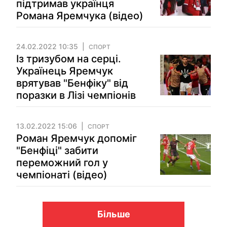
підтримав українця
Романа Яремчука (відео)
24.02.2022 10:35
СПОРТ
Із тризубом на серці.
Українець Яремчук
врятував "Бенфіку" від
поразки в Лізі чемпіонів
13.02.2022 15:06
СПОРТ
Роман Яремчук допоміг
"Бенфіці" забити
переможний гол у
чемпіонаті (відео)
Більше