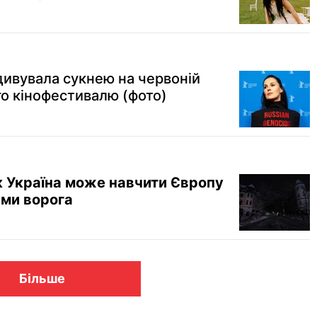
ивувала сукнею на червоній
го кінофестивалю (фото)
як Україна може навчити Європу
ами ворога
Більше