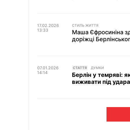
17.02.2026
СТИЛЬ ЖИТТЯ
13:33
Маша Єфросиніна зд
доріжці Берлінсько
07.01.2026
СТАТТЯ
ДУМКИ
14:14
Берлін у темряві: 
виживати під удар