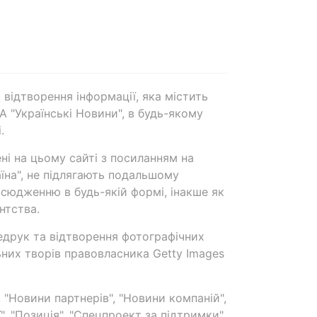
 відтворення інформації, яка містить
А "Українські Новини", в будь-якому
.
ені на цьому сайті з посиланням на
аїна", не підлягають подальшому
сюдженню в будь-якій формі, інакше як
нтства.
едрук та відтворення фотографічних
ьних творів правовласника Getty Images
 "Новини партнерів", "Новини компаній",
ї", "Позиція", "Спецпроект за підтримки"