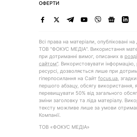
ОФЕРТИ
Всі права на матеріали, опубліковані н
ТОВ "ФОКУС МЕДІА". Використання мате
при дотриманні вимог, описаних в
розд
сайтом"
. Використовувати інформацію,
ресурсі, дозволяється лише при дотрим
гіперпосилання на Cайт
focus.ua
, згадк
першого абзацу, обсягу використання, 
перевищувати 50% від загального обсяг
зміни заголовку та ліда матеріалу. Вик
тексту можливе лише за умови отрима
Компанії.
ТОВ «ФОКУС МЕДІА»