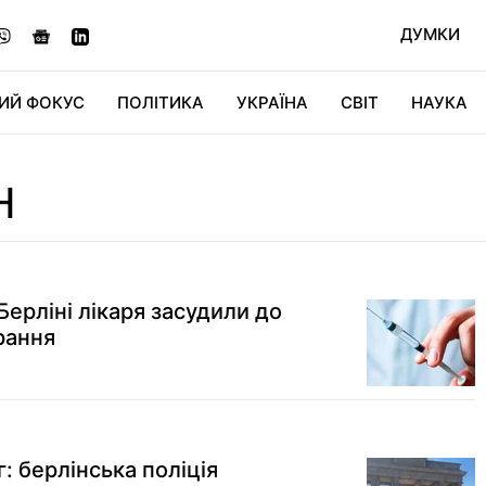
ДУМКИ
ИЙ ФОКУС
ПОЛІТИКА
УКРАЇНА
СВІТ
НАУКА
ДІДЖИТАЛ
АВТО
СВІТФАН
КУ
Н
 Берліні лікаря засудили до
рання
: берлінська поліція