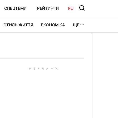
СПЕЦТЕМИ
РЕЙТИНГИ
RU
СТИЛЬ ЖИТТЯ
ЕКОНОМІКА
ЩЕ
ЛЬТУРА
ВІДЕОІГРИ
СПОРТ