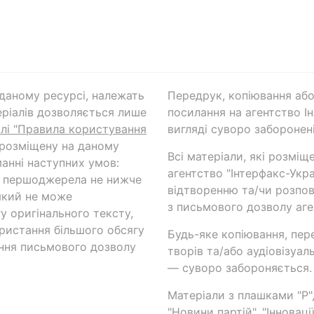
а даному ресурсі, належать
Передрук, копіювання або
ріалів дозволяється лише
посилання на агентство Ін
ілі "Правила користування
вигляді суворо заборонені
 розміщену на даному
Всі матеріали, які розміщ
анні наступних умов:
агентство "Інтерфакс-Укр
и першоджерела не нижче
відтворенню та/чи розпов
який не може
з письмового дозволу аге
у оригінального тексту,
ористання більшого обсягу
Будь-яке копіювання, пер
ння письмового дозволу
творів та/або аудіовізуал
— суворо забороняється.
Матеріали з плашками "Р",
"Новини партій", "Інноваці