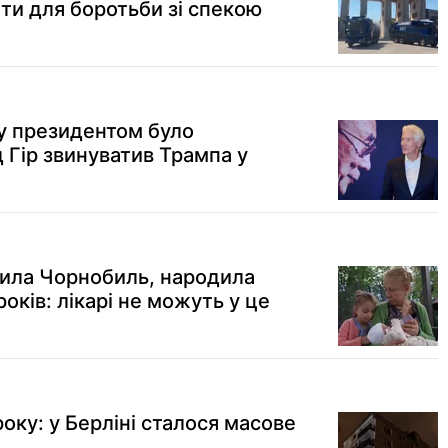
ти для боротьби зі спекою
у президентом було
 Гір звинуватив Трампа у
жила Чорнобиль, народила
оків: лікарі не можуть у це
року: у Берліні сталося масове