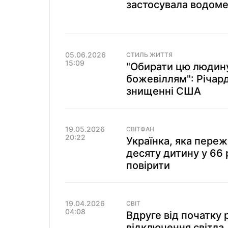
застосувала водоме
05.06.2026
СТИЛЬ ЖИТТЯ
15:09
"Обирати цю людин
божевіллям": Річард
знищенні США
19.05.2026
СВІТФАН
20:22
Українка, яка пере
десяту дитину у 66 р
повірити
19.04.2026
СВІТ
04:08
Вдруге від початку 
відключення світла