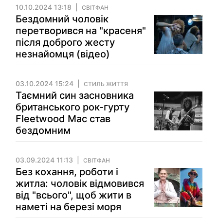
10.10.2024 13:18
СВІТФАН
Бездомний чоловік
перетворився на "красеня"
після доброго жесту
незнайомця (відео)
03.10.2024 15:24
СТИЛЬ ЖИТТЯ
Таємний син засновника
британського рок-гурту
Fleetwood Mac став
бездомним
03.09.2024 11:13
СВІТФАН
Без кохання, роботи і
житла: чоловік відмовився
від "всього", щоб жити в
наметі на березі моря