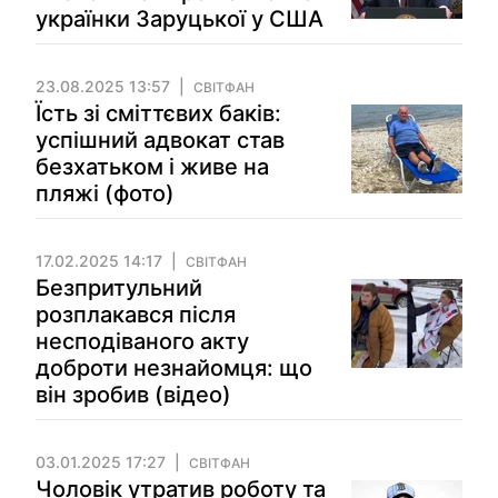
українки Заруцької у США
23.08.2025 13:57
СВІТФАН
Їсть зі сміттєвих баків:
успішний адвокат став
безхатьком і живе на
пляжі (фото)
17.02.2025 14:17
СВІТФАН
Безпритульний
розплакався після
несподіваного акту
доброти незнайомця: що
він зробив (відео)
03.01.2025 17:27
СВІТФАН
Чоловік утратив роботу та