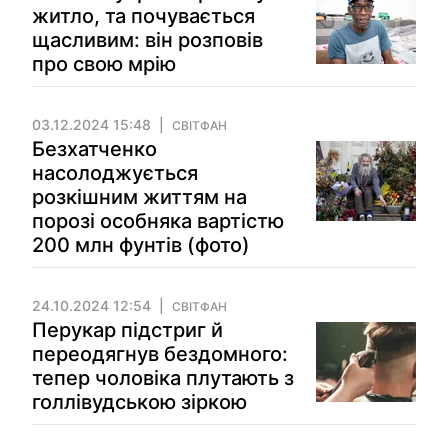
житло, та почувається
щасливим: він розповів
про свою мрію
03.12.2024 15:48
СВІТФАН
Безхатченко
насолоджується
розкішним життям на
порозі особняка вартістю
200 млн фунтів (фото)
24.10.2024 12:54
СВІТФАН
Перукар підстриг й
переодягнув бездомного:
тепер чоловіка плутають з
голлівудською зіркою