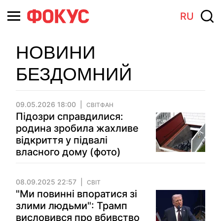
RU
НОВИНИ
БЕЗДОМНИЙ
09.05.2026 18:00
СВІТФАН
Підозри справдилися:
родина зробила жахливе
відкриття у підвалі
власного дому (фото)
08.09.2025 22:57
СВІТ
"Ми повинні впоратися зі
злими людьми": Трамп
висловився про вбивство