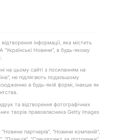
 відтворення інформації, яка містить
А "Українські Новини", в будь-якому
.
ені на цьому сайті з посиланням на
аїна", не підлягають подальшому
сюдженню в будь-якій формі, інакше як
нтства.
едрук та відтворення фотографічних
ьних творів правовласника Getty Images
 "Новини партнерів", "Новини компаній",
ї", "Позиція", "Спецпроект за підтримки"