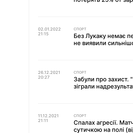
02.01.2022
СПОРТ
21:15
Без Лукаку немає пе
не виявили сильніш
26.12.2021
СПОРТ
20:27
Забули про захист. 
зіграли надрезульта
11.12.2021
СПОРТ
21:11
Спалах агресії. Мат
сутичкою на полі (в