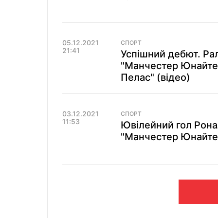
05.12.2021
СПОРТ
21:41
Успішний дебют. Ра
"Манчестер Юнайтед
Пелас" (відео)
03.12.2021
СПОРТ
11:53
Ювілейний гол Ронал
"Манчестер Юнайтед