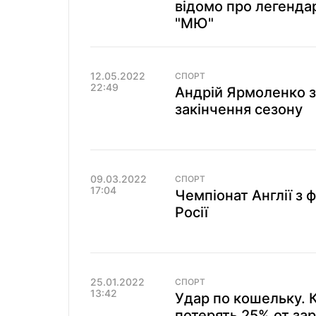
відомо про легендар
"МЮ"
12.05.2022
СПОРТ
22:49
Андрій Ярмоленко з
закінчення сезону
09.03.2022
СПОРТ
17:04
Чемпіонат Англії з
Росії
25.01.2022
СПОРТ
13:42
Удар по кошельку. 
потерять 25% от за