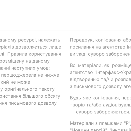
а даному ресурсі, належать
Передрук, копіювання або
ріалів дозволяється лише
посилання на агентство Ін
ілі "Правила користування
вигляді суворо заборонені
 розміщену на даному
Всі матеріали, які розміщ
анні наступних умов:
агентство "Інтерфакс-Укр
и першоджерела не нижче
відтворенню та/чи розпов
який не може
з письмового дозволу аге
у оригінального тексту,
ористання більшого обсягу
Будь-яке копіювання, пер
ння письмового дозволу
творів та/або аудіовізуал
— суворо забороняється.
Матеріали з плашками "Р",
"Новини партій", "Інноваці