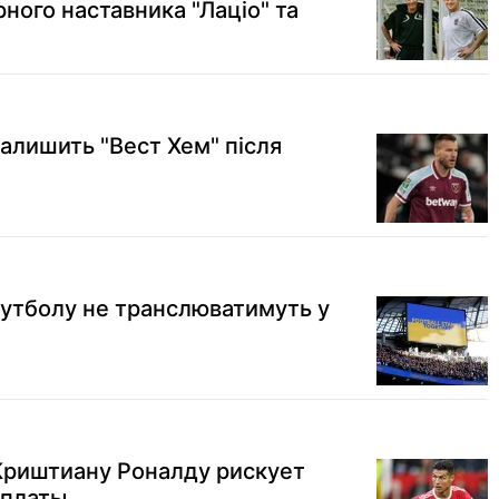
ного наставника "Лаціо" та
алишить "Вест Хем" після
 футболу не транслюватимуть у
Криштиану Роналду рискует
рплаты