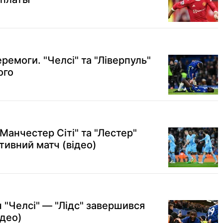
ремоги. "Челсі" та "Ліверпуль"
ого
"Манчестер Сіті" та "Лестер"
тивний матч (відео)
ч "Челсі" — "Лідс" завершився
ідео)