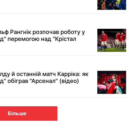
льф Рангнік розпочав роботу у
" перемогою над "Крістал
ду й останній матч Карріка: як
" обіграв "Арсенал" (відео)
Більше