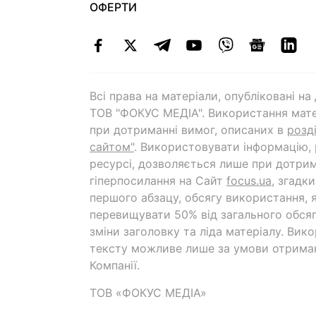
ОФЕРТИ
Всі права на матеріали, опубліковані н
ТОВ "ФОКУС МЕДІА". Використання мате
при дотриманні вимог, описаних в
розд
сайтом"
. Використовувати інформацію,
ресурсі, дозволяється лише при дотрим
гіперпосилання на Cайт
focus.ua
, згадк
першого абзацу, обсягу використання, 
перевищувати 50% від загального обсяг
зміни заголовку та ліда матеріалу. Вик
тексту можливе лише за умови отрима
Компанії.
ТОВ «ФОКУС МЕДІА»