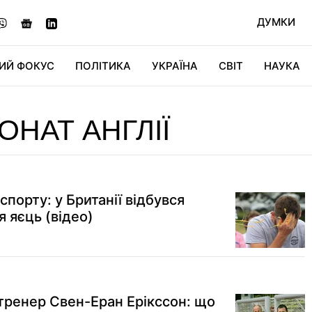
ДУМКИ
ИЙ ФОКУС
ПОЛІТИКА
УКРАЇНА
СВІТ
НАУКА
ДІДЖИТАЛ
АВТО
СВІТФАН
КУ
НАТ АНГЛІЇ
порту: у Британії відбувся
я яєць (відео)
ренер Свен-Еран Ерікссон: що