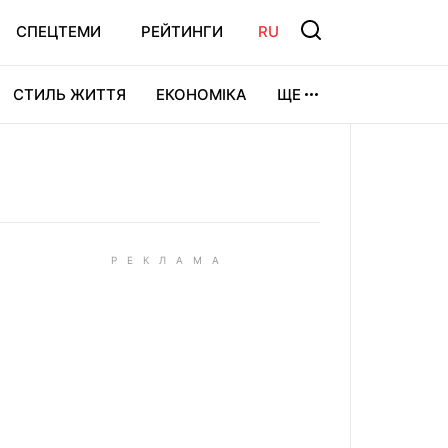
СПЕЦТЕМИ
РЕЙТИНГИ
RU
СТИЛЬ ЖИТТЯ
ЕКОНОМІКА
ЩЕ
ЛЬТУРА
ВІДЕОІГРИ
СПОРТ