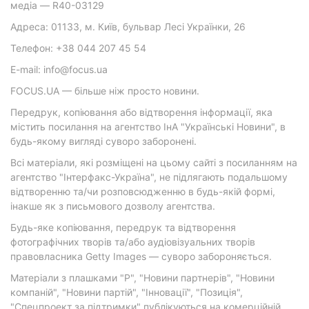
медіа — R40-03129
Адреса: 01133, м. Київ, бульвар Лесі Українки, 26
Телефон: +38 044 207 45 54
E-mail: info@focus.ua
FOCUS.UA — більше ніж просто новини.
Передрук, копіювання або відтворення інформації, яка
містить посилання на агентство ІнА "Українські Новини", в
будь-якому вигляді суворо заборонені.
Всі матеріали, які розміщені на цьому сайті з посиланням на
агентство "Інтерфакс-Україна", не підлягають подальшому
відтворенню та/чи розповсюдженню в будь-якій формі,
інакше як з письмового дозволу агентства.
Будь-яке копіювання, передрук та відтворення
фотографічних творів та/або аудіовізуальних творів
правовласника Getty Images — суворо забороняється.
Матеріали з плашками "Р", "Новини партнерів", "Новини
компаній", "Новини партій", "Інновації", "Позиція",
"Спецпроект за підтримки" публікуються на комерційній