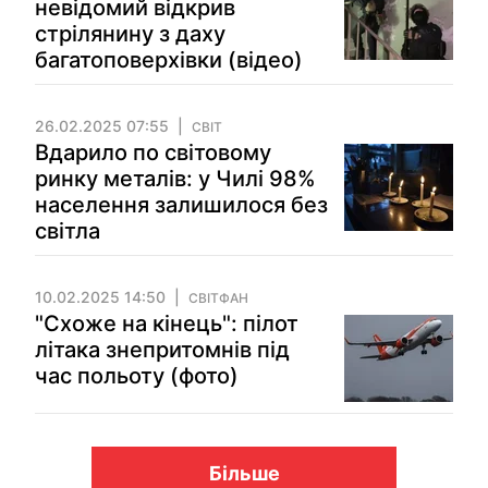
невідомий відкрив
стрілянину з даху
багатоповерхівки (відео)
26.02.2025 07:55
СВІТ
Вдарило по світовому
ринку металів: у Чилі 98%
населення залишилося без
світла
10.02.2025 14:50
СВІТФАН
"Схоже на кінець": пілот
літака знепритомнів під
час польоту (фото)
Більше