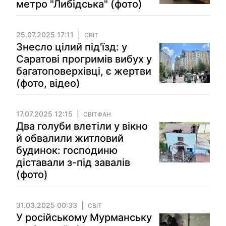
метро "Либідська" (фото)
25.07.2025 17:11
СВІТ
Знесло цілий під'їзд: у
Саратові прогримів вибух у
багатоповерхівці, є жертви
(фото, відео)
17.07.2025 12:15
СВІТФАН
Два голуби влетіли у вікно
й обвалили житловий
будинок: господиню
діставали з-під завалів
(фото)
31.03.2025 00:33
СВІТ
У російському Мурманську