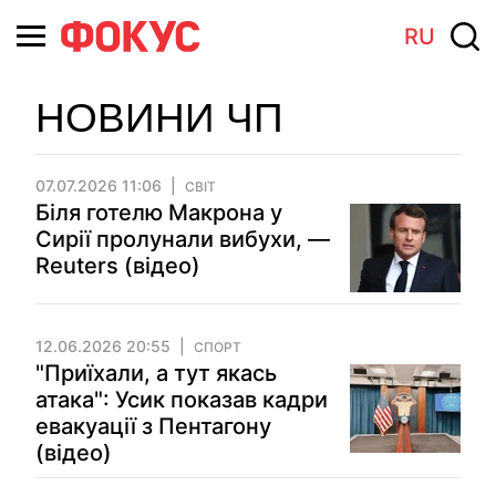
RU
НОВИНИ ЧП
07.07.2026 11:06
СВІТ
Біля готелю Макрона у
Сирії пролунали вибухи, —
Reuters (відео)
12.06.2026 20:55
СПОРТ
"Приїхали, а тут якась
атака": Усик показав кадри
евакуації з Пентагону
(відео)