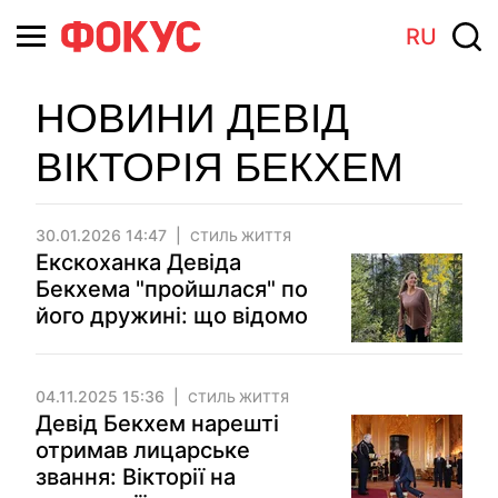
RU
НОВИНИ ДЕВІД
ВІКТОРІЯ БЕКХЕМ
30.01.2026 14:47
СТИЛЬ ЖИТТЯ
Екскоханка Девіда
Бекхема "пройшлася" по
його дружині: що відомо
04.11.2025 15:36
СТИЛЬ ЖИТТЯ
Девід Бекхем нарешті
отримав лицарське
звання: Вікторії на