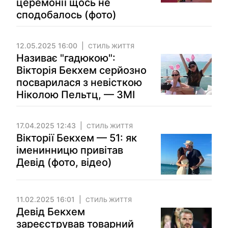
церемонії щось не
сподобалось (фото)
12.05.2025 16:00
СТИЛЬ ЖИТТЯ
Називає "гадюкою":
Вікторія Бекхем серйозно
посварилася з невісткою
Ніколою Пельтц, — ЗМІ
17.04.2025 12:43
СТИЛЬ ЖИТТЯ
Вікторії Бекхем — 51: як
іменинницю привітав
Девід (фото, відео)
11.02.2025 16:01
СТИЛЬ ЖИТТЯ
Девід Бекхем
зареєстрував товарний