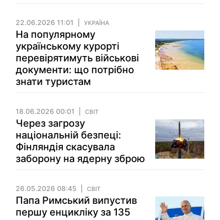
22.06.2026 11:01
УКРАЇНА
На популярному
українському курорті
перевірятимуть військові
документи: що потрібно
знати туристам
18.06.2026 00:01
СВІТ
Через загрозу
національній безпеці:
Фінляндія скасувала
заборону на ядерну зброю
26.05.2026 08:45
СВІТ
Папа Римський випустив
першу енцикліку за 135