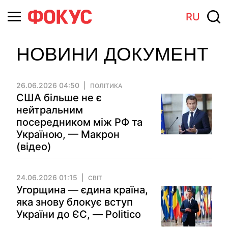
RU
НОВИНИ ДОКУМЕНТ
26.06.2026 04:50
ПОЛІТИКА
США більше не є
нейтральним
посередником між РФ та
Україною, — Макрон
(відео)
24.06.2026 01:15
СВІТ
Угорщина — єдина країна,
яка знову блокує вступ
України до ЄС, — Politico