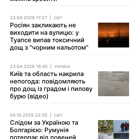
23.04.2026 17:27
СВІТ
Росіян закликають не
виходити на вулицю: у
Туапсе випав токсичний
дощ з "чорним нальотом"
23.04.2026 16:45
УКРАЇНА
Київ та область накрила
непогода: повідомляють
про дощ із градом і пилову
бурю (відео)
04.10.2025 22:35
СВІТ
Слідом за Україною та
Болгарією: Румунія
потерпає від повеней,