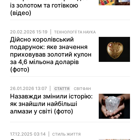
із золотом та готівкою
(відео)
20.02.2026 15:19
ТЕХНОЛОГІЇ ТА НАУКА
Дійсно королівський
подарунок: яке значення
приховував золотий кулон
за 4,6 мільона доларів
(фото)
26.01.2026 13:07
СТАТТЯ
СВІТФАН
Назавжди змінили історію:
як знайшли найбільші
алмази у світі (фото)
17.12.2025 03:14
СТИЛЬ ЖИТТЯ