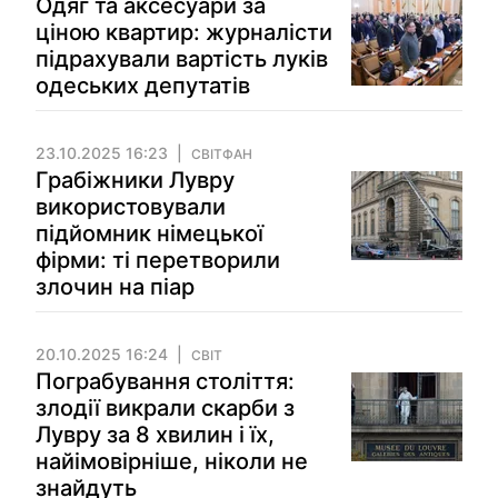
Одяг та аксесуари за
ціною квартир: журналісти
підрахували вартість луків
одеських депутатів
23.10.2025 16:23
СВІТФАН
Грабіжники Лувру
використовували
підйомник німецької
фірми: ті перетворили
злочин на піар
20.10.2025 16:24
СВІТ
Пограбування століття:
злодії викрали скарби з
Лувру за 8 хвилин і їх,
найімовірніше, ніколи не
знайдуть