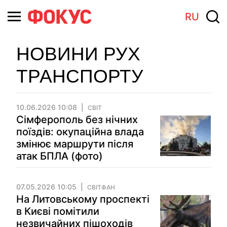
RU
НОВИНИ РУХ
ТРАНСПОРТУ
10.06.2026 10:08
СВІТ
Сімферополь без нічних
поїздів: окупаційна влада
змінює маршрути після
атак БПЛА (фото)
07.05.2026 10:05
СВІТФАН
На Литовському проспекті
в Києві помітили
незвичайних пішоходів