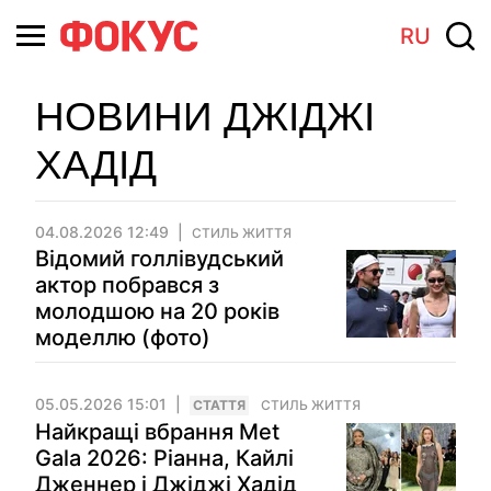
RU
НОВИНИ ДЖІДЖІ
ХАДІД
04.08.2026 12:49
СТИЛЬ ЖИТТЯ
Відомий голлівудський
актор побрався з
молодшою на 20 років
моделлю (фото)
05.05.2026 15:01
СТАТТЯ
СТИЛЬ ЖИТТЯ
Найкращі вбрання Met
Gala 2026: Ріанна, Кайлі
Дженнер і Джіджі Хадід