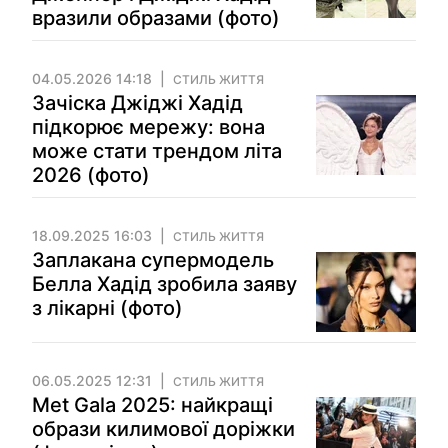
вразили образами (фото)
04.05.2026 14:18
СТИЛЬ ЖИТТЯ
Зачіска Джіджі Хадід
підкорює мережу: вона
може стати трендом літа
2026 (фото)
18.09.2025 16:03
СТИЛЬ ЖИТТЯ
Заплакана супермодель
Белла Хадід зробила заяву
з лікарні (фото)
06.05.2025 12:31
СТИЛЬ ЖИТТЯ
Met Gala 2025: найкращі
образи килимової доріжки