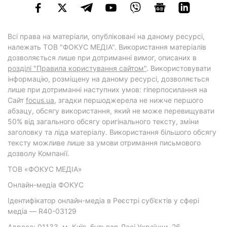
Всі права на матеріали, опубліковані на даному ресурсі,
належать ТОВ "ФОКУС МЕДІА". Використання матеріалів
дозволяється лише при дотриманні вимог, описаних в
розділі "Правила користування сайтом"
. Використовувати
інформацію, розміщену на даному ресурсі, дозволяється
лише при дотриманні наступних умов: гіперпосилання на
Cайт
focus.ua
, згадки першоджерела не нижче першого
абзацу, обсягу використання, який не може перевищувати
50% від загального обсягу оригінального тексту, зміни
заголовку та ліда матеріалу. Використання більшого обсягу
тексту можливе лише за умови отримання письмового
дозволу Компанії.
ТОВ «ФОКУС МЕДІА»
Онлайн-медіа ФОКУС
Ідентифікатор онлайн-медіа в Реєстрі суб’єктів у сфері
медіа — R40-03129
Адреса: 01133, м. Київ, бульвар Лесі Українки, 26