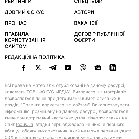
РЕЙТИНГИ
СПЕЦТЕМИ
ДОВГИЙ ФОКУС
АВТОРИ
ПРО НАС
ВАКАНСІЇ
ПРАВИЛА
ДОГОВІР ПУБЛІЧНОЇ
КОРИСТУВАННЯ
ОФЕРТИ
САЙТОМ
РЕДАКЦІЙНА ПОЛІТИКА
Всі права на матеріали, опубліковані на даному ресурсі,
належать ТОВ "ФОКУС МЕДІА". Використання матеріалів
дозволяється лише при дотриманні вимог, описаних в
розділі "Правила користування сайтом"
. Використовувати
інформацію, розміщену на даному ресурсі, дозволяється
лише при дотриманні наступних умов: гіперпосилання на
Cайт
focus.ua
, згадки першоджерела не нижче першого
абзацу, обсягу використання, який не може перевищувати
50% від загального обсягу оригінального тексту, зміни