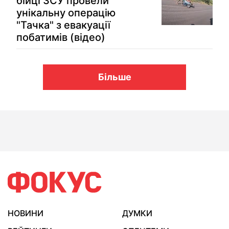
бійці ЗСУ провели
унікальну операцію
"Тачка" з евакуації
побатимів (відео)
Більше
НОВИНИ
ДУМКИ