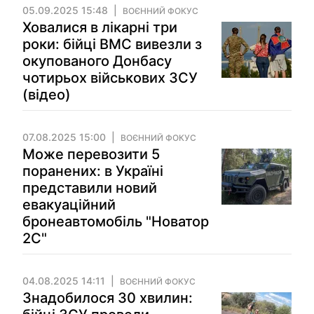
05.09.2025 15:48
ВОЄННИЙ ФОКУС
Ховалися в лікарні три
роки: бійці ВМС вивезли з
окупованого Донбасу
чотирьох військових ЗСУ
(відео)
07.08.2025 15:00
ВОЄННИЙ ФОКУС
Може перевозити 5
поранених: в Україні
представили новий
евакуаційний
бронеавтомобіль "Новатор
2С"
04.08.2025 14:11
ВОЄННИЙ ФОКУС
Знадобилося 30 хвилин: