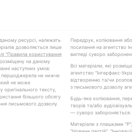
а даному ресурсі, належать
Передрук, копіювання або
ріалів дозволяється лише
посилання на агентство Ін
ілі "Правила користування
вигляді суворо заборонені
 розміщену на даному
Всі матеріали, які розміщ
анні наступних умов:
агентство "Інтерфакс-Укр
и першоджерела не нижче
відтворенню та/чи розпов
який не може
з письмового дозволу аге
у оригінального тексту,
ористання більшого обсягу
Будь-яке копіювання, пер
ння письмового дозволу
творів та/або аудіовізуал
— суворо забороняється.
Матеріали з плашками "Р",
"Новини партій", "Інноваці