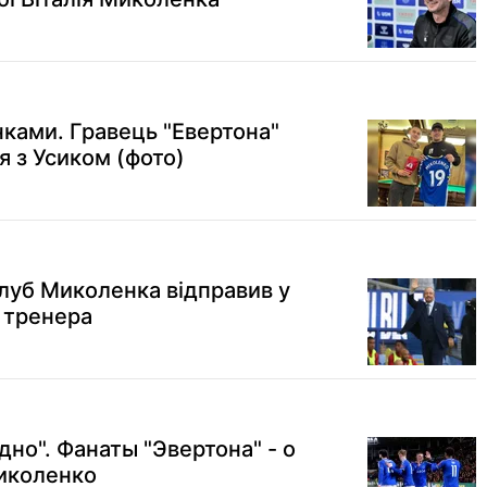
ками. Гравець "Евертона"
я з Усиком (фото)
Клуб Миколенка відправив у
о тренера
но". Фанаты "Эвертона" - о
иколенко