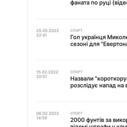
фаната по руці (віде
25.05.2022
СПОРТ
22:41
Гол українця Микол
сезоні для "Евертона
15.02.2022
СПОРТ
20:51
Назвали "короткорук
розслідує напад на в
06.02.2022
СПОРТ
14:59
2000 фунтів за вик
відомі штрафи у клу