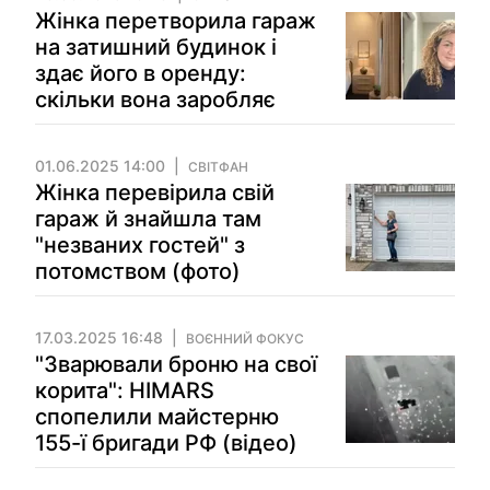
Жінка перетворила гараж
на затишний будинок і
здає його в оренду:
скільки вона заробляє
01.06.2025 14:00
СВІТФАН
Жінка перевірила свій
гараж й знайшла там
"незваних гостей" з
потомством (фото)
17.03.2025 16:48
ВОЄННИЙ ФОКУС
"Зварювали броню на свої
корита": HIMARS
спопелили майстерню
155-ї бригади РФ (відео)