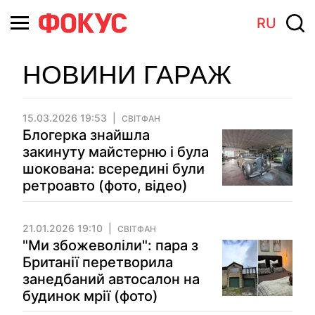
RU
НОВИНИ ГАРАЖ
15.03.2026 19:53
СВІТФАН
Блогерка знайшла
закинуту майстерню і була
шокована: всередині були
ретроавто (фото, відео)
21.01.2026 19:10
СВІТФАН
"Ми збожеволіли": пара з
Британії перетворила
занедбаний автосалон на
будинок мрії (фото)