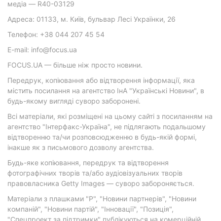
медіа — R40-03129
Адреса: 01133, м. Київ, бульвар Лесі Українки, 26
Телефон: +38 044 207 45 54
E-mail: info@focus.ua
FOCUS.UA — більше ніж просто новини.
Передрук, копіювання або відтворення інформації, яка
містить посилання на агентство ІнА "Українські Новини", в
будь-якому вигляді суворо заборонені.
Всі матеріали, які розміщені на цьому сайті з посиланням на
агентство "Інтерфакс-Україна", не підлягають подальшому
відтворенню та/чи розповсюдженню в будь-якій формі,
інакше як з письмового дозволу агентства.
Будь-яке копіювання, передрук та відтворення
фотографічних творів та/або аудіовізуальних творів
правовласника Getty Images — суворо забороняється.
Матеріали з плашками "Р", "Новини партнерів", "Новини
компаній", "Новини партій", "Інновації", "Позиція",
"Спецпроект за підтримки" публікуються на комерційній