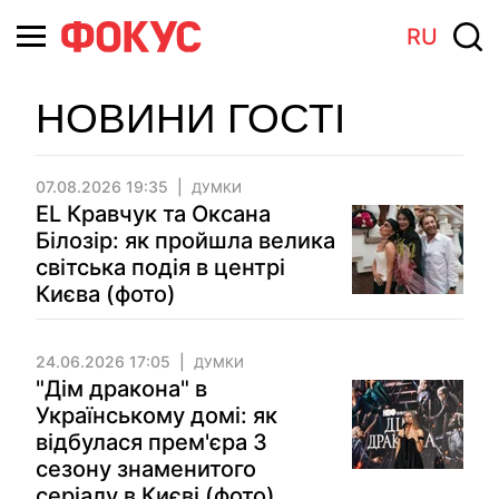
RU
НОВИНИ ГОСТІ
07.08.2026 19:35
ДУМКИ
EL Кравчук та Оксана
Білозір: як пройшла велика
світська подія в центрі
Києва (фото)
24.06.2026 17:05
ДУМКИ
"Дім дракона" в
Українському домі: як
відбулася прем'єра 3
сезону знаменитого
серіалу в Києві (фото)