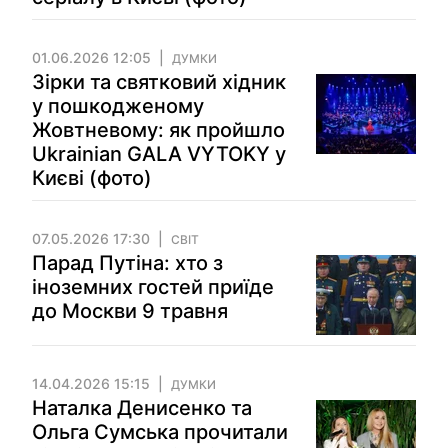
01.06.2026 12:05
ДУМКИ
Зірки та святковий хідник
у пошкодженому
Жовтневому: як пройшло
Ukrainian GALA VYTOKY у
Києві (фото)
07.05.2026 17:30
СВІТ
Парад Путіна: хто з
іноземних гостей приїде
до Москви 9 травня
14.04.2026 15:15
ДУМКИ
Наталка Денисенко та
Ольга Сумська прочитали