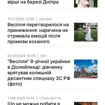
вірші на березі Дніпра
10.11.2025 13:56
СВІТФАН
Весілля перетворилося на
приниження: наречена не
стримала емоцій після
промови коханого
02.07.2025 16:06
СВІТ
"Весілля" 9-річної українки
в Діснейленді: дівчинку
врятував колишній
десантник спецназу ЗС РФ
(фото)
17.06.2025 15:14
СТИЛЬ ЖИТТЯ
Що не можна робити в