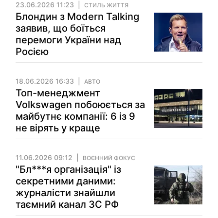
23.06.2026 11:23
СТИЛЬ ЖИТТЯ
Блондин з Modern Talking
заявив, що боїться
перемоги України над
Росією
18.06.2026 16:33
АВТО
Топ-менеджмент
Volkswagen побоюється за
майбутнє компанії: 6 із 9
не вірять у краще
11.06.2026 09:12
ВОЄННИЙ ФОКУС
"Бл***я організація" із
секретними даними:
журналісти знайшли
таємний канал ЗС РФ