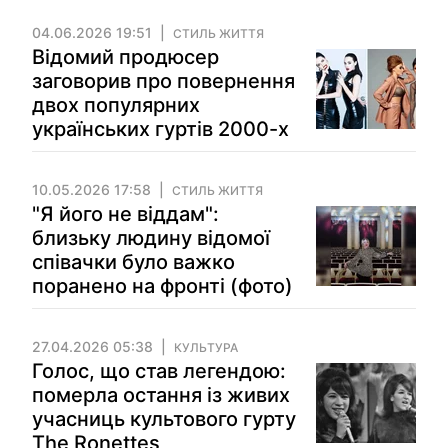
04.06.2026 19:51
СТИЛЬ ЖИТТЯ
Відомий продюсер
заговорив про повернення
двох популярних
українських гуртів 2000-х
10.05.2026 17:58
СТИЛЬ ЖИТТЯ
"Я його не віддам":
близьку людину відомої
співачки було важко
поранено на фронті (фото)
27.04.2026 05:38
КУЛЬТУРА
Голос, що став легендою:
померла остання із живих
учасниць культового гурту
The Ronettes