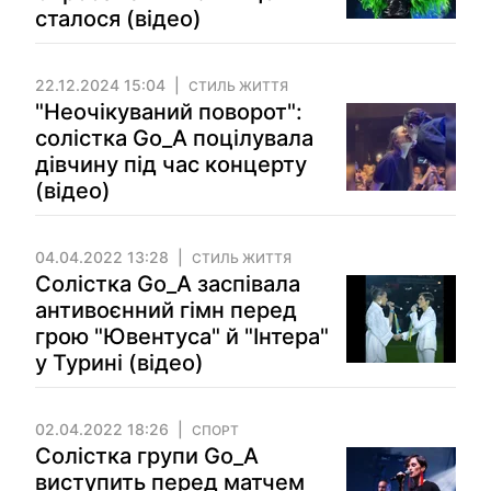
сталося (відео)
22.12.2024 15:04
СТИЛЬ ЖИТТЯ
"Неочікуваний поворот":
солістка Go_A поцілувала
дівчину під час концерту
(відео)
04.04.2022 13:28
СТИЛЬ ЖИТТЯ
Солістка Gо_A заспівала
антивоєнний гімн перед
грою "Ювентуса" й "Інтера"
у Турині (відео)
02.04.2022 18:26
СПОРТ
Солістка групи Go_A
виступить перед матчем