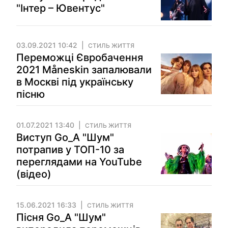
"Інтер – Ювентус"
03.09.2021 10:42
СТИЛЬ ЖИТТЯ
Переможці Євробачення
2021 Måneskin запалювали
в Москві під українську
пісню
01.07.2021 13:40
СТИЛЬ ЖИТТЯ
Виступ Go_A "Шум"
потрапив у ТОП-10 за
переглядами на YouTube
(відео)
15.06.2021 16:33
СТИЛЬ ЖИТТЯ
Пісня Go_A "Шум"