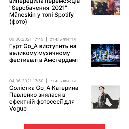
випередила переможців
"Євробачення-2021"
Måneskin у топі Spotify
(фото)
09.06.2021 17:49
СТИЛЬ ЖИТТЯ
Гурт Go_A виступить на
великому музичному
фестивалі в Амстердамі
04.06.2021 17:50
СТИЛЬ ЖИТТЯ
Солістка Go_A Катерина
Павленко знялася в
ефектній фотосесії для
Vogue