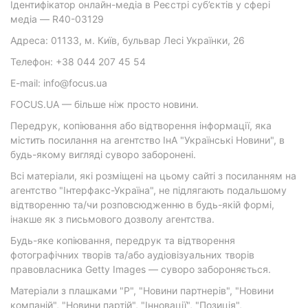
Ідентифікатор онлайн-медіа в Реєстрі суб’єктів у сфері
медіа — R40-03129
Адреса: 01133, м. Київ, бульвар Лесі Українки, 26
Телефон: +38 044 207 45 54
E-mail: info@focus.ua
FOCUS.UA — більше ніж просто новини.
Передрук, копіювання або відтворення інформації, яка
містить посилання на агентство ІнА "Українські Новини", в
будь-якому вигляді суворо заборонені.
Всі матеріали, які розміщені на цьому сайті з посиланням на
агентство "Інтерфакс-Україна", не підлягають подальшому
відтворенню та/чи розповсюдженню в будь-якій формі,
інакше як з письмового дозволу агентства.
Будь-яке копіювання, передрук та відтворення
фотографічних творів та/або аудіовізуальних творів
правовласника Getty Images — суворо забороняється.
Матеріали з плашками "Р", "Новини партнерів", "Новини
компаній", "Новини партій", "Інновації", "Позиція",