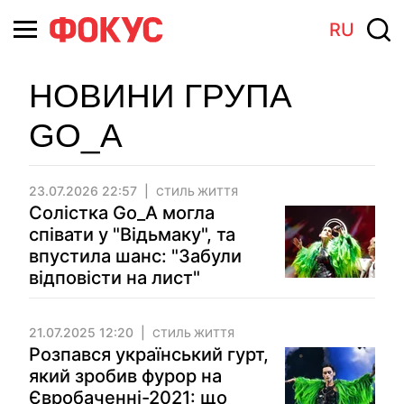
RU
НОВИНИ ГРУПА
GO_A
23.07.2026 22:57
СТИЛЬ ЖИТТЯ
Солістка Go_A могла
співати у "Відьмаку", та
впустила шанс: "Забули
відповісти на лист"
21.07.2025 12:20
СТИЛЬ ЖИТТЯ
Розпався український гурт,
який зробив фурор на
Євробаченні-2021: що