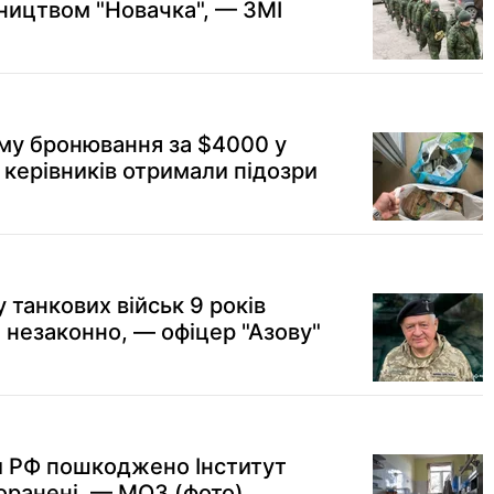
бництвом "Новачка", — ЗМІ
ему бронювання за $4000 у
 керівників отримали підозри
 танкових військ 9 років
 незаконно, — офіцер "Азову"
ки РФ пошкоджено Інститут
поранені, — МОЗ (фото)