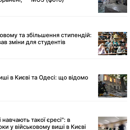
новому та збільшення стипендій:
ав зміни для студентів
иші в Києві та Одесі: що відомо
 навчають такої єресі": в
ки у військовому виші в Києві