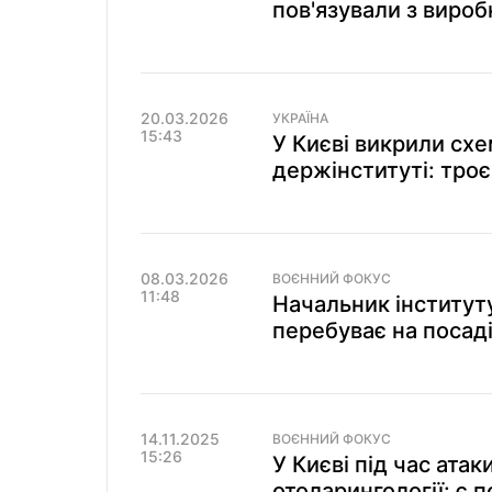
пов'язували з виро
20.03.2026
УКРАЇНА
15:43
У Києві викрили сх
держінституті: троє
08.03.2026
ВОЄННИЙ ФОКУС
11:48
Начальник інституту
перебуває на посаді
14.11.2025
ВОЄННИЙ ФОКУС
15:26
У Києві під час ата
отоларингології: є 