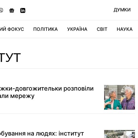
ДУМКИ
ИЙ ФОКУС
ПОЛІТИКА
УКРАЇНА
СВІТ
НАУКА
ДІДЖИТАЛ
АВТО
СВІТФАН
КУ
ТУТ
ружки-довгожительки розповіли
вали мережу
бування на людях: інститут