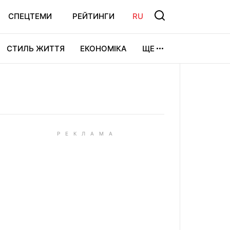
СПЕЦТЕМИ
РЕЙТИНГИ
RU
СТИЛЬ ЖИТТЯ
ЕКОНОМІКА
ЩЕ
ЛЬТУРА
ВІДЕОІГРИ
СПОРТ