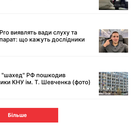
Pro виявлять вади слуху та
апарат: що кажуть дослідники
: "шахед" РФ пошкодив
ики КНУ ім. Т. Шевченка (фото)
Більше