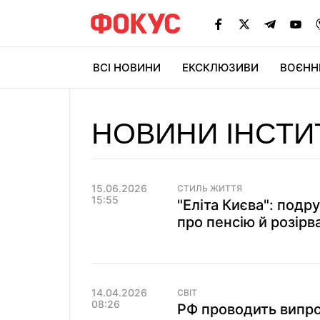
ВСІ НОВИНИ
ЕКСКЛЮЗИВИ
ВОЄНН
НОВИНИ ІНСТИ
15.06.2026
СТИЛЬ ЖИТТЯ
15:55
"Еліта Києва": под
про пенсію й розір
14.04.2026
СВІТ
08:26
РФ проводить випро