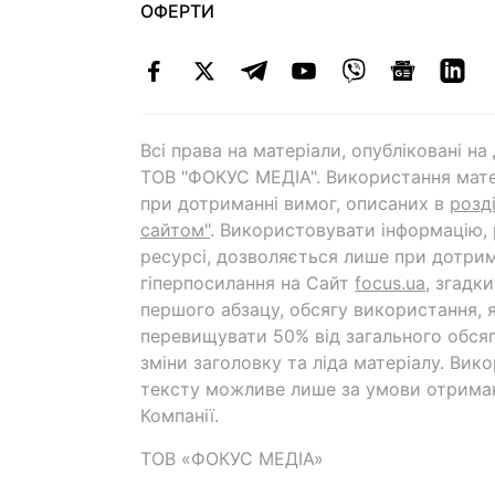
ОФЕРТИ
Всі права на матеріали, опубліковані н
ТОВ "ФОКУС МЕДІА". Використання мате
при дотриманні вимог, описаних в
розд
сайтом"
. Використовувати інформацію,
ресурсі, дозволяється лише при дотрим
гіперпосилання на Cайт
focus.ua
, згадк
першого абзацу, обсягу використання, 
перевищувати 50% від загального обсяг
зміни заголовку та ліда матеріалу. Вик
тексту можливе лише за умови отрима
Компанії.
ТОВ «ФОКУС МЕДІА»