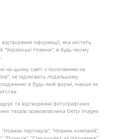
 відтворення інформації, яка містить
А "Українські Новини", в будь-якому
.
ені на цьому сайті з посиланням на
аїна", не підлягають подальшому
сюдженню в будь-якій формі, інакше як
нтства.
едрук та відтворення фотографічних
ьних творів правовласника Getty Images
 "Новини партнерів", "Новини компаній",
ї", "Позиція", "Спецпроект за підтримки"