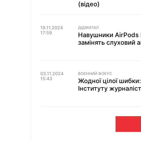
(відео)
19.11.2024
ДІДЖИТАЛ
17:59
Навушники AirPods 
замінять слуховий 
03.11.2024
ВОЄННИЙ ФОКУС
15:43
Жодної цілої шибки
Інституту журналіст