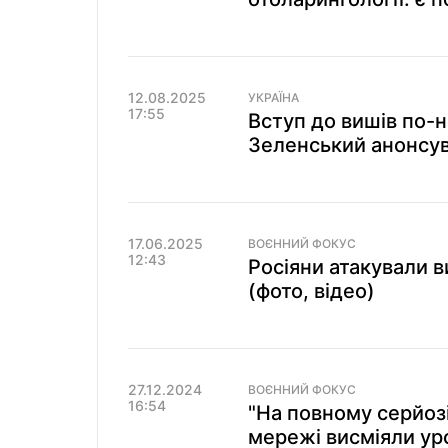
12.08.2025
УКРАЇНА
17:55
Вступ до вишів по-
Зеленський анонсув
17.06.2025
ВОЄННИЙ ФОКУС
12:43
Росіяни атакували в
(фото, відео)
27.12.2024
ВОЄННИЙ ФОКУС
16:54
"На повному серйозі
мережі висміяли уро