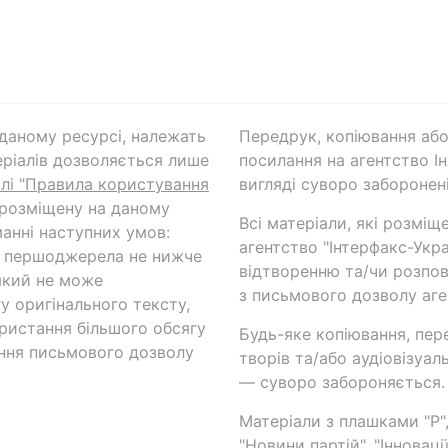
а даному ресурсі, належать
Передрук, копіювання або
ріалів дозволяється лише
посилання на агентство Ін
ілі "Правила користування
вигляді суворо заборонені
 розміщену на даному
Всі матеріали, які розміщ
анні наступних умов:
агентство "Інтерфакс-Укр
и першоджерела не нижче
відтворенню та/чи розпов
який не може
з письмового дозволу аге
у оригінального тексту,
ористання більшого обсягу
Будь-яке копіювання, пер
ння письмового дозволу
творів та/або аудіовізуал
— суворо забороняється.
Матеріали з плашками "Р",
"Новини партій", "Інноваці