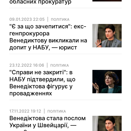
обласних прокуратур
09.01.2023 22:05
ПОЛІТИКА
"Є за що зачепитися": екс-
генпрокурора
Венедиктову викликали на
допит у НАБУ, — юрист
23.12.2022 16:06
ПОЛІТИКА
"Справи не закриті": в
НАБУ підтвердили, що
Венедіктова фігурує у
провадженнях
17.11.2022 19:12
ПОЛІТИКА
Венедіктова стала послом
України у Швейцарії, —