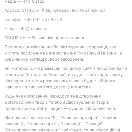
медіа — R40-03129
Адреса: 01133, м. Київ, бульвар Лесі Українки, 26
Телефон: +38 044 207 45 54
E-mail: info@focus.ua
FOCUS.UA — більше ніж просто новини.
Передрук, копіювання або відтворення інформації, яка
містить посилання на агентство ІнА "Українські Новини", в
будь-якому вигляді суворо заборонені.
Всі матеріали, які розміщені на цьому сайті з посиланням на
агентство "Інтерфакс-Україна", не підлягають подальшому
відтворенню та/чи розповсюдженню в будь-якій формі,
інакше як з письмового дозволу агентства.
Будь-яке копіювання, передрук та відтворення
фотографічних творів та/або аудіовізуальних творів
правовласника Getty Images — суворо забороняється.
Матеріали з плашками "Р", "Новини партнерів", "Новини
компаній", "Новини партій", "Інновації", "Позиція",
"Спецпроект за підтримки" публікуються на комерційній