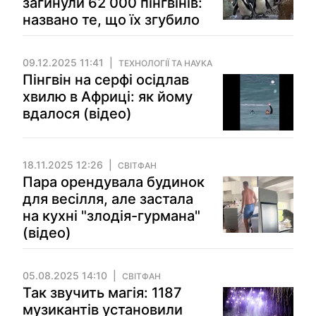
загинули 62 000 пінгвінів:
названо те, що їх згубило
09.12.2025 11:41
ТЕХНОЛОГІЇ ТА НАУКА
Пінгвін на серфі осідлав
хвилю в Африці: як йому
вдалося (відео)
18.11.2025 12:26
СВІТФАН
Пара орендувала будинок
для весілля, але застала
на кухні "злодія-гурмана"
(відео)
05.08.2025 14:10
СВІТФАН
Так звучить магія: 1187
музикантів установили