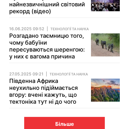
найнезвичнішний світовий
рекорд (відео)
16.06.2025 09:52
ТЕХНОЛОГІЇ ТА НАУКА
Розгадано таємницю того,
чому бабуїни
пересуваються шеренгою:
у них є вагома причина
27.05.2025 09:21
ТЕХНОЛОГІЇ ТА НАУКА
Південна Африка
неухильно підіймається
вгору: вчені кажуть, що
тектоніка тут ні до чого
Більше