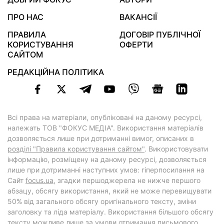
ПРО НАС
ВАКАНСІЇ
ПРАВИЛА
ДОГОВІР ПУБЛІЧНОЇ
КОРИСТУВАННЯ
ОФЕРТИ
САЙТОМ
РЕДАКЦІЙНА ПОЛІТИКА
Всі права на матеріали, опубліковані на даному ресурсі,
належать ТОВ "ФОКУС МЕДІА". Використання матеріалів
дозволяється лише при дотриманні вимог, описаних в
розділі "Правила користування сайтом"
. Використовувати
інформацію, розміщену на даному ресурсі, дозволяється
лише при дотриманні наступних умов: гіперпосилання на
Cайт
focus.ua
, згадки першоджерела не нижче першого
абзацу, обсягу використання, який не може перевищувати
50% від загального обсягу оригінального тексту, зміни
заголовку та ліда матеріалу. Використання більшого обсягу
тексту можливе лише за умови отримання письмового