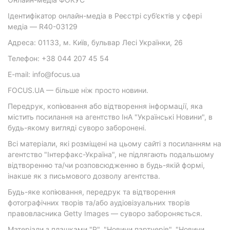
Ідентифікатор онлайн-медіа в Реєстрі суб’єктів у сфері
медіа — R40-03129
Адреса: 01133, м. Київ, бульвар Лесі Українки, 26
Телефон: +38 044 207 45 54
E-mail: info@focus.ua
FOCUS.UA — більше ніж просто новини.
Передрук, копіювання або відтворення інформації, яка
містить посилання на агентство ІнА "Українські Новини", в
будь-якому вигляді суворо заборонені.
Всі матеріали, які розміщені на цьому сайті з посиланням на
агентство "Інтерфакс-Україна", не підлягають подальшому
відтворенню та/чи розповсюдженню в будь-якій формі,
інакше як з письмового дозволу агентства.
Будь-яке копіювання, передрук та відтворення
фотографічних творів та/або аудіовізуальних творів
правовласника Getty Images — суворо забороняється.
Матеріали з плашками "Р", "Новини партнерів", "Новини