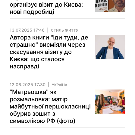
організує візит до Києва:
нові подробиці
13.07.2025 17:46
СТИЛЬ ЖИТТЯ
Автора книги "Іди туди, де
страшно" висміяли через
скасування візиту до
Києва: що сталося
насправді
12.06.2025 17:30
УКРАЇНА
"Матрьошка" як
розмальовка: матір
майбутньої першокласниці
обурив зошит з
символікою РФ (фото)