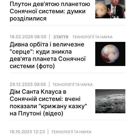
Плутон дев'ятою планетою
Сонячної системи: думки
розділилися
18.02.2026 08:50
СТАТТЯ
ТЕХНОЛОГІЇ ТА НАУКА
Дивна орбіта і величезне
"серце": куди зникла
дев'ята планета Сонячної
системи (фото)
29.12.2025 09:05
ТЕХНОЛОГІЇ ТА НАУКА
Дім Санта Клауса в
Сонячній системі: вчені
показали "крижану казку"
на Плутоні (відео)
16.10.2025 12:23
ТЕХНОЛОГІЇ ТА НАУКА