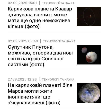
02.09.2025 15:01
ТЕХНОЛОГІЇ ТА НАУКА
Карликова планета Квавар
здивувала вчених: може
мати ще одне неможливе
кільце (фото)
02.09.2025 09:48
ТЕХНОЛОГІЇ ТА НАУКА
Супутник Плутона,
можливо, створив два нові
світи на краю Сонячної
системи (фото)
27.08.2025 12:23
ТЕХНОЛОГІЇ ТА НАУКА
На карликовій планеті біля
Марса могли жити
інопланетяни: що
з'ясували вчені (фото)