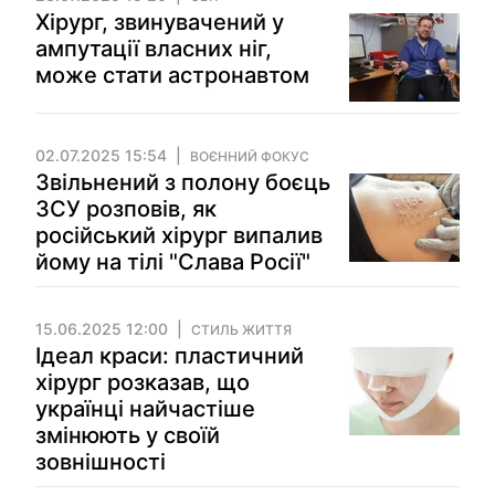
Хірург, звинувачений у
ампутації власних ніг,
може стати астронавтом
02.07.2025 15:54
ВОЄННИЙ ФОКУС
Звільнений з полону боєць
ЗСУ розповів, як
російський хірург випалив
йому на тілі "Слава Росії"
15.06.2025 12:00
СТИЛЬ ЖИТТЯ
Ідеал краси: пластичний
хірург розказав, що
українці найчастіше
змінюють у своїй
зовнішності