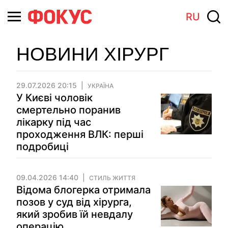
RU
НОВИНИ ХІРУРГ
29.07.2026 20:15
УКРАЇНА
У Києві чоловік
смертельно поранив
лікарку під час
проходження ВЛК: перші
подробиці
09.04.2026 14:40
СТИЛЬ ЖИТТЯ
Відома блогерка отримала
позов у суд від хірурга,
який зробив їй невдалу
операцію